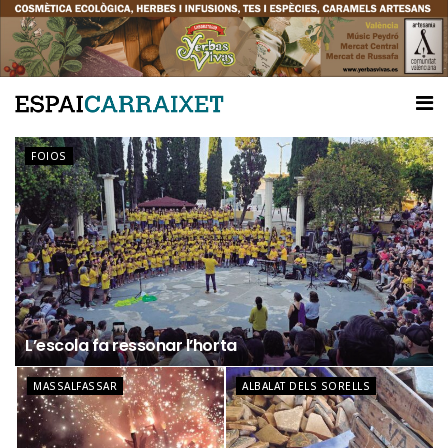
FOIOS
L’escola fa ressonar l’horta
MASSALFASSAR
ALBALAT DELS SORELLS