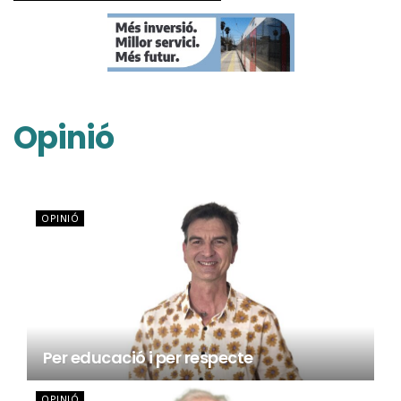
Opinió
OPINIÓ
Per educació i per respecte
OPINIÓ