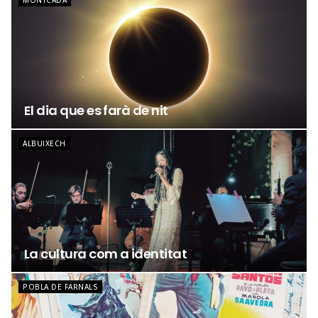
MONTCADA
El dia que es farà de nit
ALBUIXECH
La cultura com a identitat
POBLA DE FARNALS