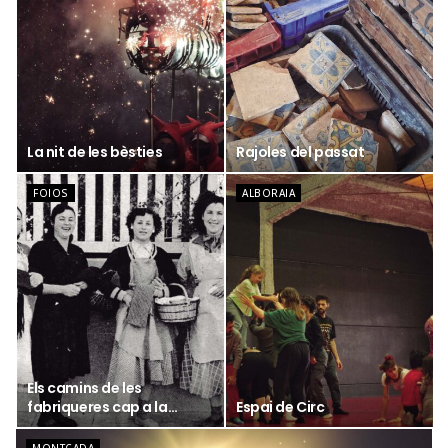
La nit de les bèsties
Rajoles del passat
FOIOS
ALBORAIA
Els camins de les
fabriqueres cap a la
Espai de Circ
Jutera de Foios