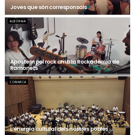
Joves que són corresponsals
ALBORAIA
Apostem pel rock amb la Rockadèmia de
Ramonets
COMARCA
L’energia cultural dels nostres pobles