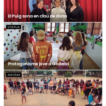
El Puig sona en clau de dona
GODELLA
Protagonisme jove a Godella
ALBORAIA