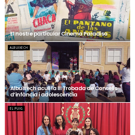
El nostre particular Cinema Paradiso
ALBUIXECH
Albuixech acull la III Trobada de Consells
d’infància i adolescència
EL PUIG