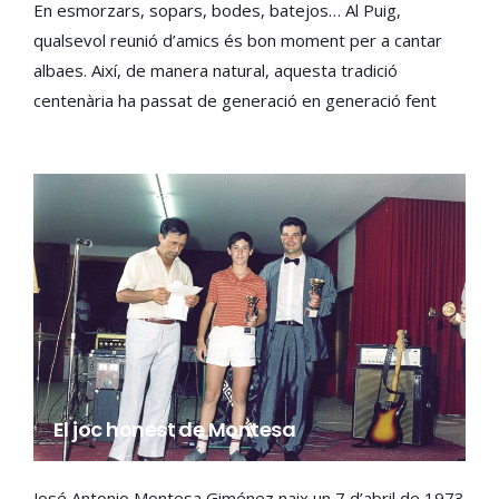
En esmorzars, sopars, bodes, batejos… Al Puig,
qualsevol reunió d’amics és bon moment per a cantar
albaes. Així, de manera natural, aquesta tradició
centenària ha passat de generació en generació fent
que el poble siga el bressol d’aquesta modalitat de cant
valencià única en la seua espècie.
El joc honest de Montesa
José Antonio Montesa Giménez naix un 7 d’abril de 1973