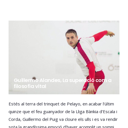
Guillermo Alandes, La superació com a
filosofia vital
Estés al terra del trinquet de Pelayo, en acabar l’últim
quinze que el feu guanyador de la Lliga Bànkia d’Escala i
Corda, Guillermo del Puig va cloure els ulls i es va rendir
sota la grandíssima emoció d’haver acomplit un somni.