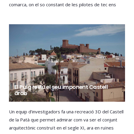
comarca, on el so constant de les pilotes de tec ens
acompanya incansable des d’un passat que ja ens costa
recordar i al qual a una part del món professional del
nostre esport autòcton ha de tornar a valorar com cal.
El Puig reviu el seu imponent Castell
àrab
Un equip d’investigadors fa una recreació 3D del Castell
de la Patà que permet admirar com va ser el conjunt
arquitectònic construït en el segle XI, ara en ruïnes