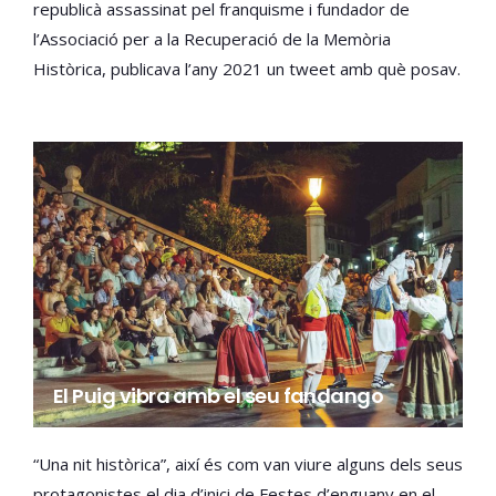
republicà assassinat pel franquisme i fundador de
l’Associació per a la Recuperació de la Memòria
Històrica, publicava l’any 2021 un tweet amb què posav.
El Puig vibra amb el seu fandango
“Una nit històrica”, així és com van viure alguns dels seus
protagonistes el dia d’inici de Festes d’enguany en el