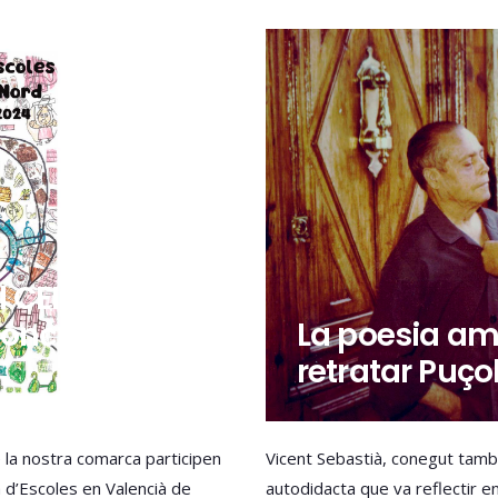
el CEIP Jaume
concurs del
La poesia am
retratar Puço
e la nostra comarca participen
Vicent Sebastià, conegut també
a d’Escoles en Valencià de
autodidacta que va reflectir en