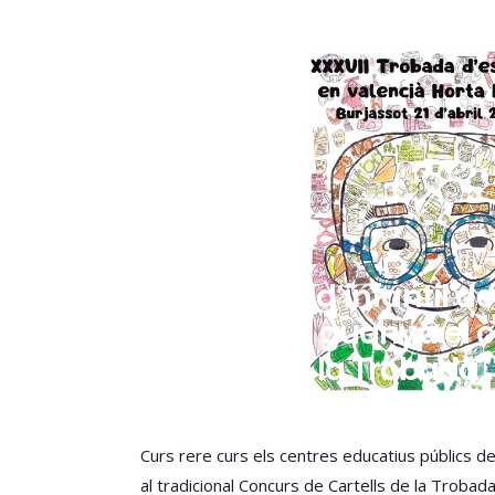
La classe d’infantil d
I de Puçol guanya el 
cartell de la Trobada
Curs rere curs els centres educatius públics d
al tradicional Concurs de Cartells de la Trobad