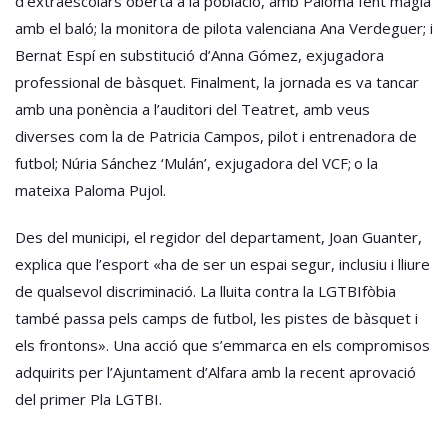
d’extraescolars oberta a la població, amb Paloma fent màgia
amb el baló; la monitora de pilota valenciana Ana Verdeguer; i
Bernat Espí en substitució d’Anna Gómez, exjugadora
professional de bàsquet. Finalment, la jornada es va tancar
amb una ponència a l’auditori del Teatret, amb veus
diverses com la de Patricia Campos, pilot i entrenadora de
futbol; Núria Sánchez ‘Mulán’, exjugadora del VCF; o la
mateixa Paloma Pujol.
Des del municipi, el regidor del departament, Joan Guanter,
explica que l’esport «ha de ser un espai segur, inclusiu i lliure
de qualsevol discriminació. La lluita contra la LGTBIfòbia
també passa pels camps de futbol, les pistes de bàsquet i
els frontons». Una acció que s’emmarca en els compromisos
adquirits per l’Ajuntament d’Alfara amb la recent aprovació
del primer Pla LGTBI.