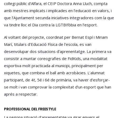
col·legi públic d’Alfara, el CEIP Doctora Anna Lluch, compta
amb mestres implicats i implicades en l’educació en valors, i
que l’Ajuntament secunda iniciatives integradores com la que
va tindre lloc el Dia contra la LGTBIfòbia en l’esport.
Al voltant del projecte, coordinat per Bernat Espí i Miriam
Marí, titulars d’Educació Física de l’escola, es van
desenvolupar dos situacions d’aprenentatge. La primera va
consistir a muntar coreografies de FidKids, una modalitat
esportiva molt practicada al municipi, principalment per
xiquetes, que combina el ball amb acrobàcies. L’alumnat
participant, de 4t, 5é i 6é de primària, va haver d’esforçar-
se molt i van comprovar la complexitat d’un esport que han
aprés a respectar.
PROFESSIONAL DEL FREESTYLE
La segona situació d’aprenentatge va girar envers el