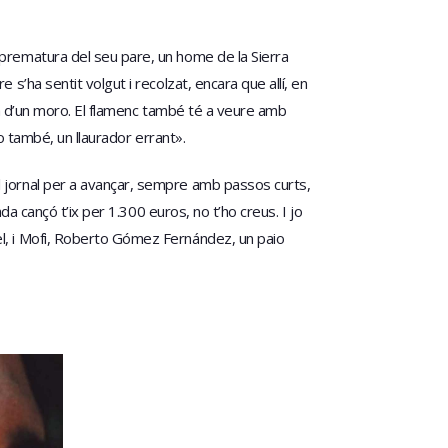
 prematura del seu pare, un home de la Sierra
s’ha sentit volgut i recolzat, encara que allí, en
era d’un moro. El flamenc també té a veure amb
jo també, un llaurador errant».
l jornal per a avançar, sempre amb passos curts,
da cançó t’ix per 1.300 euros, no t’ho creus. I jo
el, i Mofi, Roberto Gómez Fernández, un paio