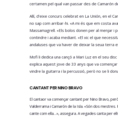
certamen pel qual van passar des de Camarón de l
Allí, d’eixe concurs celebrat en La Unión, en el
no sap com arribar-hi. «A mi és que em costa ava
Massamagrell. «Els bolos donen per al menjar i 
contindre i acaba mediant. «El xic el que necessi
andaluses que va haver de deixar la seua terra el 
Mofi li dedica una cançó a Mari Luz en el seu di
explica aquest jove de 33 anys que va començar 
vindre la guitarra i la percussió, però no se li do
CANTANT PER NINO BRAVO
El cantaor va començar cantant per Nino Bravo, però 
Valderrama i Camarón de la Isla. «Són dos mestres. 
cante com ella…», assegura. A vegades canta per ells 