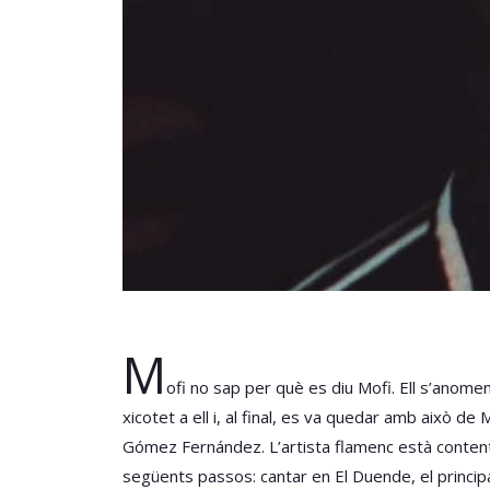
M
ofi no sap per què es diu Mofi. Ell s’anomen
xicotet a ell i, al final, es va quedar amb això de
Gómez Fernández. L’artista flamenc està content
següents passos: cantar en El Duende, el principal 