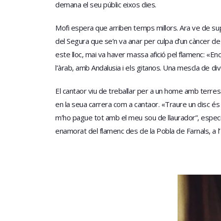
demana el seu públic eixos dies.
Mofi espera que arriben temps millors. Ara ve de sup
del Segura que se’n va anar per culpa d’un càncer de p
este lloc, mai va haver massa afició pel flamenc: «En
l’àrab, amb Andalusia i els gitanos. Una mescla de dive
El cantaor viu de treballar per a un home amb terre
en la seua carrera com a cantaor. «Traure un disc és mo
m’ho pague tot amb el meu sou de llaurador”, especi
enamorat del flamenc des de la Pobla de Farnals, a l’