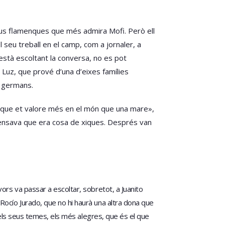
veus flamenques que més admira Mofi. Però ell
seu treball en el camp, com a jornaler, a
stà escoltant la conversa, no es pot
 Luz, que prové d’una d’eixes famílies
s germans.
a que et valore més en el món que una mare»,
pensava que era cosa de xiques. Després van
ors va passar a escoltar, sobretot, a Juanito
ocío Jurado, que no hi haurà una altra dona que
 els seus temes, els més alegres, que és el que