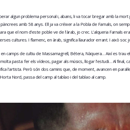
erar algun problema personal i, abans, li va tocar bregar amb la mort
àncrees amb 58 anys. Ell ja va créixer a la Pobla de Farnals, on sempre 
cara que el nom d’este poble ve de l’àrab, jo crec. L’alqueria Farnals 
rses cultures. I flamenc, en àrab, significa llaurador errant. I això soc 
s en camps de cultiu de Massamagrell, Bétera, Nàquera… Així es trau e
lta pasta: fer els vídeos, pagar als músics, llogar l’estudi… Al final, ca
fica l’artista. Però són dos camins que, de moment, avancen en paral·l
Horta Nord, passa del camp al tablao i del tablao al camp.