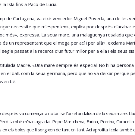
a Isla fins a Paco de Lucía.
 Camp de Cartagena, va eixir vencedor Miguel Poveda, una de les 
nçar: necessite que m’espenten», explica poc després d’acabar el 
poc més», expressa. La seua mare, una malaguenya resalada que e
ta és un representant que el moga per ací i per allà», exclama Mari
segle passat a la recerca d’un futur millor per a ella i els seus si
sc titulada Madre. «Una mare sempre és especial. No hi ha person
en el ball, com la seua germana, però que ho va deixar perquè 
naven bé.
després va començar a notar-se l’arrel andalusa de la seua mare. Llav
Però també m’han agradat Pepe Mar-chena, Farina, Porrina, Caracol o R
en els bolos que li sorgixen de tant en tant. Ací aprofita i cola també