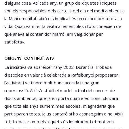
d’alguna cosa. Ací cada any, un grup de xiquetes i xiquets
són els responsables dels cartells del dia del medi ambient a
la Mancomunitat, això els implica i és un record per a tota la
vida. Quan vam fer la visita a les escoles i tots coneixien de
què anava al contenidor marró, em vaig donar per
satisfeta».
ORÍGENS I CONTINUÏTATS
La iniciativa va aparéixer l’any 2022. Durant la Trobada
d’escoles en valencià celebrada a Rafelbunyol proposaren
l’activitat i va tindre molt bona acollida i una gran
repercussió. Així s’establí el model actual del concurs de
dibuix ambiental, que ja en porta quatre edicions. «Encara
que tots els anys sumem més escoles, m’agradaria que
participaren totes. Ja us contaré si ho aconseguim o no. Així i
tot, treballar amb els xiquets és inspirador i et motiven