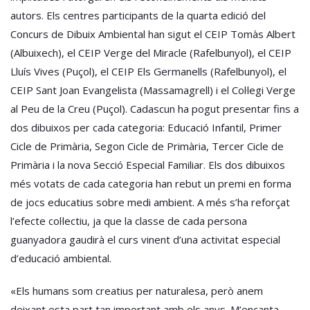
autors. Els centres participants de la quarta edició del
Concurs de Dibuix Ambiental han sigut el CEIP Tomàs Albert
(Albuixech), el CEIP Verge del Miracle (Rafelbunyol), el CEIP
Lluís Vives (Puçol), el CEIP Els Germanells (Rafelbunyol), el
CEIP Sant Joan Evangelista (Massamagrell) i el Col·legi Verge
al Peu de la Creu (Puçol). Cadascun ha pogut presentar fins a
dos dibuixos per cada categoria: Educació Infantil, Primer
Cicle de Primària, Segon Cicle de Primària, Tercer Cicle de
Primària i la nova Secció Especial Familiar. Els dos dibuixos
més votats de cada categoria han rebut un premi en forma
de jocs educatius sobre medi ambient. A més s’ha reforçat
l’efecte col·lectiu, ja que la classe de cada persona
guanyadora gaudirà el curs vinent d’una activitat especial
d’educació ambiental.
«Els humans som creatius per naturalesa, però anem
deixant esta part tan important amb els anys. M’encanta