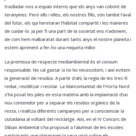
traslladar-nos a espais interns que els anys van cobrint de
teranyines. Però ells i elles, els nostres fills, són també l’aval
del futur, els qui heretaran l’hàbitat compartit i les maneres
de cuidar-lo. Ja per fi una part de la societat ens n’adonem,
de com hem malbaratat durant tants anys el nostre planeta i
estem aprenent a fer-ho una miqueta millor.
La premissa de respecte mediambiental és el consum
responsable. No cal gastar si no ho necessitem, i així evitem
la generació de residus. A partir d’ahí, la regla de les tres R:
reduir, reutilitzar i reciclar. La Mancomunitat de l’Horta Nord
s’ha posat les piles en esta matèria amb la implantació d’un
nou contenidor per a separar els residus orgànics de la
resta, i realitza diferents campanyes per a conscienciar la
ciutadania al voltant del reciclatge. Així, en el IV Concurs de
Dibuix Ambiental s’ha proposat a l’alumnat de les escoles
participants que plasmaren la seua visió sobre els