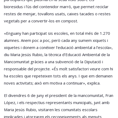
bioresidus i l’ús del contenidor marró, que permet reciclar
restes de menjar, tovallons usats, caixes tacades o restes
vegetals per a convertir-los en compost.
«Enguany han participat sis escoles, en total més de 1.270
alumnes. Anem poc a poc, però cada any sumem xiquets i
xiquetes i donem a conéixer l’educació ambiental a l’escola»,
diu Maria Jesús Rubio, la tècnica d’Educació Ambiental de la
Mancomunitat gràcies a una subvenció de la Diputació i
responsable del projecte. «És molt satisfactori veure com hi
ha escoles que repeteixen tots els anys. I que em demanen
noves activitats; això em motiva a continuar», explica.
El divendres 6 de juny el president de la mancomunitat, Fran
López, i els respectius representants municipals, junt amb
Maria Jesús Rubio, visitaren les comunitats escolars
implicades i atorgaren els reconeixements als menuts