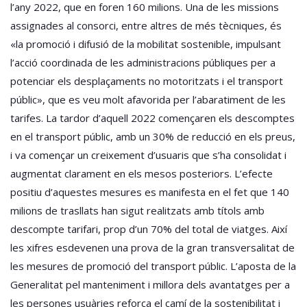
l’any 2022, que en foren 160 milions. Una de les missions
assignades al consorci, entre altres de més tècniques, és
«la promoció i difusió de la mobilitat sostenible, impulsant
l’acció coordinada de les administracions públiques per a
potenciar els desplaçaments no motoritzats i el transport
públic», que es veu molt afavorida per l’abaratiment de les
tarifes. La tardor d’aquell 2022 començaren els descomptes
en el transport públic, amb un 30% de reducció en els preus,
i va començar un creixement d’usuaris que s’ha consolidat i
augmentat clarament en els mesos posteriors. L’efecte
positiu d’aquestes mesures es manifesta en el fet que 140
milions de trasllats han sigut realitzats amb títols amb
descompte tarifari, prop d’un 70% del total de viatges. Així
les xifres esdevenen una prova de la gran transversalitat de
les mesures de promoció del transport públic. L’aposta de la
Generalitat pel manteniment i millora dels avantatges per a
les persones usuàries reforça el camí de la sostenibilitat i