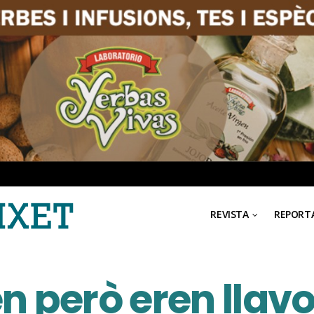
REVISTA
REPORT
en però eren llav