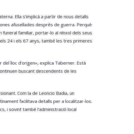
terna. Ella s’implicà a partir de nous detalls
sones afusellades després de guerra. Perquè
funeral familiar, portar-lo al nínxol dels seus
els 24 i els 67 anys, també les tres primeres
r del lloc d’origen», explica Taberner. Està
. Continuen buscant descendents de les
essionant. Com la de Leoncio Badia, un
ament facilitava detalls per a localitzar-los.
s, i sovint també l’administració local