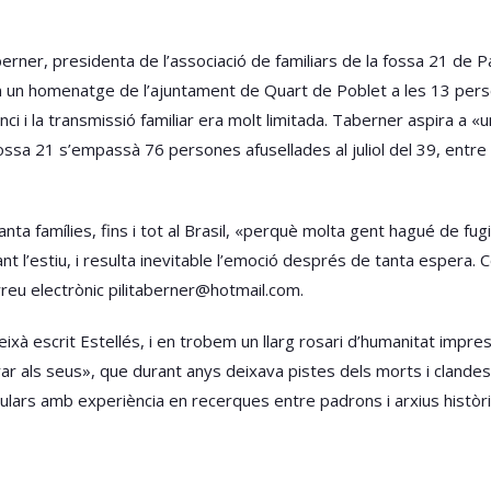
Taberner, presidenta de l’associació de familiars de la fossa 21 de Pa
en un homenatge de l’ajuntament de Quart de Poblet a les 13 per
 i la transmissió familiar era molt limitada. Taberner aspira a «un 
ssa 21 s’empassà 76 persones afusellades al juliol del 39, entre 
nta famílies, fins i tot al Brasil, «perquè molta gent hagué de fugi
nt l’estiu, i resulta inevitable l’emoció després de tanta espera
rreu electrònic pilitaberner@hotmail.com.
 deixà escrit Estellés, i en trobem un llarg rosari d’humanitat impr
 als seus», que durant anys deixava pistes dels morts i clandestin
ulars amb experiència en recerques entre padrons i arxius històric