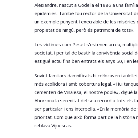
Aleixandre, nascut a Godella el 1886 a una família
epidèmies. També fou rector de la Universitat de
un exemple punyent i execrable de les misèries c
propietat de ningú, però és patrimoni de tots».
Les víctimes com Peset s’estenen arreu, multipli
societat, i per tal de bastir la convivència soci
estigué actiu fins ben entrats els anys 50, i en
Sovint familiars damnificats hi col·locaven taulell
més acollidora i amb cobertura legal. «Hui tanque
cementeri de Vinalesa, el nostre poble», digué l
Aborrona la serenitat del seu record a tots els f
ser particular i ens interpel·la. «En la memòria 
prioritat. Com que això forma part de la història
reblava Vijuescas.