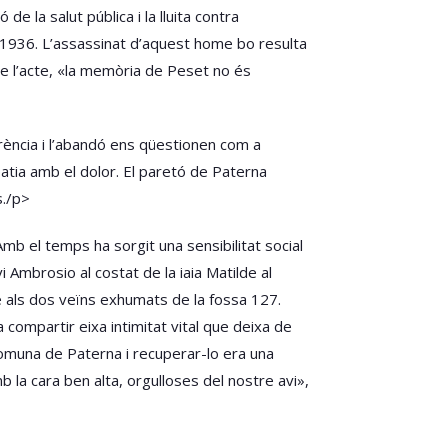
e la salut pública i la lluita contra
l 1936. L’assassinat d’aquest home bo resulta
de l’acte, «la memòria de Peset no és
rència i l’abandó ens qüestionen com a
patia amb el dolor. El paretó de Paterna
s./p>
Amb el temps ha sorgit una sensibilitat social
 Ambrosio al costat de la iaia Matilde al
e als dos veïns exhumats de la fossa 127.
 compartir eixa intimitat vital que deixa de
 comuna de Paterna i recuperar-lo era una
 la cara ben alta, orgulloses del nostre avi»,