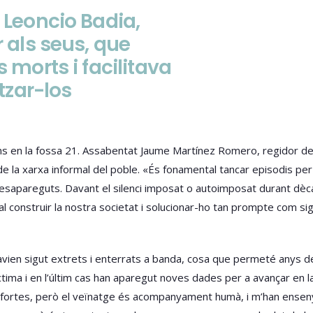
 Leoncio Badia,
r als seus, que
 morts i facilitava
itzar-los
s en la fossa 21. Assabentat Jaume Martínez Romero, regidor de Cu
de la xarxa informal del poble. «És fonamental tancar episodis per
esapareguts. Davant el silenci imposat o autoimposat durant dèca
 construir la nostra societat i solucionar-ho tan prompte com sig
avien sigut extrets i enterrats a banda, cosa que permeté anys d
ctima i en l’últim cas han aparegut noves dades per a avançar en 
 i fortes, però el veïnatge és acompanyament humà, i m’han ensen