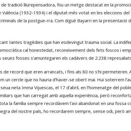
 de tradició lliurepensadora, fou un metge destacat en la promoció d
 València (1932-1934) i el diputat més votat en les eleccions de
riminals de la postgue-rra. Com digué Bayarri en la presentació 
cant tantes tragèdies que han esdevingut trauma social. La indife
al democràtica cal honestedat, reconeixement dels fets foscos i em
 les seues fosses s’amuntegaren els cadàvers de 2.238 represaliat
ets de record que eren arrancats, i fins als 80 no s’hi permeteren. 
m un cercle que no hauria d’haver-se obert mai. Hui soterrem l’avi
a seua neta Imma Vijuescas, el 17 d’abril, en l’homenatge del pobl
amiliars que han carregat amb aquella experiència, però reconforta
de tota la família sempre recordàvem l’avi abandonat en una fossa
 negra del nostre país, ho recordarem sempre, sense odi, però amb