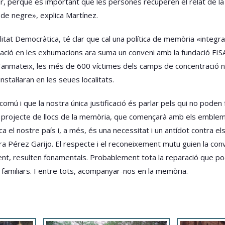
, perquè és important que les persones recuperen el relat de la s
e negre», explica Martínez.
tat Democràtica, té clar que cal una política de memòria «integral»
cació en les exhumacions ara suma un conveni amb la fundació FISAB
Tanmateix, les més de 600 víctimes dels camps de concentració 
tal·laran en les seues localitats.
omú i que la nostra única justificació és parlar pels qui no pode
a el projecte de llocs de la memòria, que començarà amb els emble
a el nostre país i, a més, és una necessitat i un antídot contra e
 Pérez Garijo. El respecte i el reconeixement mutu guien la conv
nt, resulten fonamentals. Probablement tota la reparació que po
 familiars. I entre tots, acompanyar-nos en la memòria.