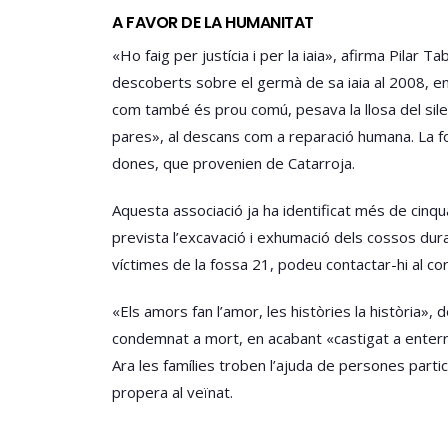
A FAVOR DE LA HUMANITAT
«Ho faig per justícia i per la iaia», afirma Pilar 
descoberts sobre el germà de sa iaia al 2008, 
com també és prou comú, pesava la llosa del silenci
pares», al descans com a reparació humana. La fo
dones, que provenien de Catarroja.
Aquesta associació ja ha identificat més de cinqua
prevista l’excavació i exhumació dels cossos dura
víctimes de la fossa 21, podeu contactar-hi al co
«Els amors fan l’amor, les històries la història»,
condemnat a mort, en acabant «castigat a enterrar
Ara les famílies troben l’ajuda de persones partic
propera al veïnat.