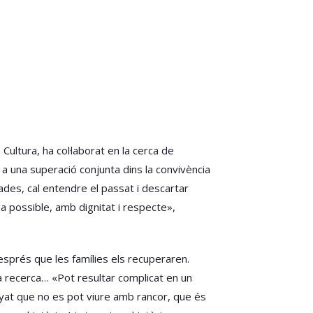
ltura, ha col·laborat en la cerca de
 a una superació conjunta dins la convivència
des, cal entendre el passat i descartar
a possible, amb dignitat i respecte»,
esprés que les famílies els recuperaren.
la recerca… «Pot resultar complicat en un
yat que no es pot viure amb rancor, que és