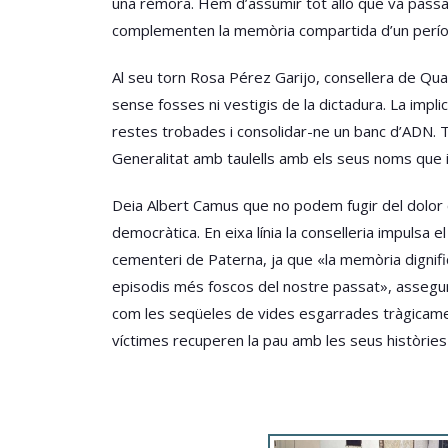
una rèmora. Hem d’assumir tot allò que va passar
complementen la memòria compartida d’un períod
Al seu torn Rosa Pérez Garijo, consellera de Quali
sense fosses ni vestigis de la dictadura. La impli
restes trobades i consolidar-ne un banc d’ADN. 
Generalitat amb taulells amb els seus noms que ins
Deia Albert Camus que no podem fugir del dolor c
democràtica. En eixa línia la conselleria impuls
cementeri de Paterna, ja que «la memòria dignific
episodis més foscos del nostre passat», assegura
com les seqüeles de vides esgarrades tràgicame
víctimes recuperen la pau amb les seus històries