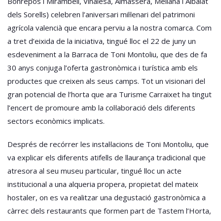
Bonrepòs i Mirambell, Vinalesa, Almàssera, Meliana i Albalat
dels Sorells) celebren l’aniversari mil·lenari del patrimoni
agrícola valencià que encara perviu a la nostra comarca. Com
a tret d’eixida de la iniciativa, tingué lloc el 22 de juny un
esdeveniment a la Barraca de Toni Montoliu, que des de fa
30 anys conjuga l’oferta gastronòmica i turística amb els
productes que creixen als seus camps. Tot un visionari del
gran potencial de l’horta que ara Turisme Carraixet ha tingut
l’encert de promoure amb la col·laboració dels diferents
sectors econòmics implicats.
Després de recórrer les instal·lacions de Toni Montoliu, que
va explicar els diferents atifells de llaurança tradicional que
atresora al seu museu particular, tingué lloc un acte
institucional a una alqueria propera, propietat del mateix
hostaler, on es va realitzar una degustació gastronòmica a
càrrec dels restaurants que formen part de Tastem l’Horta,