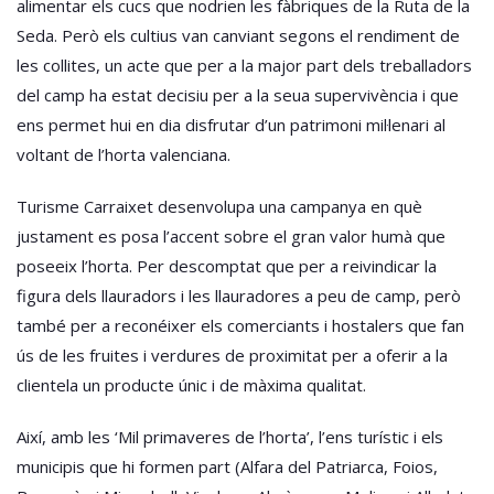
alimentar els cucs que nodrien les fàbriques de la Ruta de la
Seda. Però els cultius van canviant segons el rendiment de
les collites, un acte que per a la major part dels treballadors
del camp ha estat decisiu per a la seua supervivència i que
ens permet hui en dia disfrutar d’un patrimoni mil·lenari al
voltant de l’horta valenciana.
Turisme Carraixet desenvolupa una campanya en què
justament es posa l’accent sobre el gran valor humà que
poseeix l’horta. Per descomptat que per a reivindicar la
figura dels llauradors i les llauradores a peu de camp, però
també per a reconéixer els comerciants i hostalers que fan
ús de les fruites i verdures de proximitat per a oferir a la
clientela un producte únic i de màxima qualitat.
Així, amb les ‘Mil primaveres de l’horta’, l’ens turístic i els
municipis que hi formen part (Alfara del Patriarca, Foios,