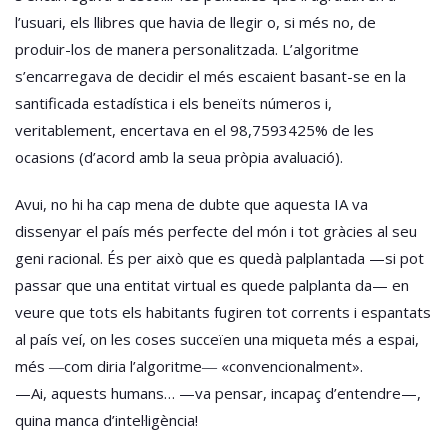
l’usuari, els llibres que havia de llegir o, si més no, de
produir-los de manera personalitzada. L’algoritme
s’encarregava de decidir el més escaient basant-se en la
santificada estadística i els beneïts números i,
veritablement, encertava en el 98,7593425% de les
ocasions (d’acord amb la seua pròpia avaluació).
Avui, no hi ha cap mena de dubte que aquesta IA va
dissenyar el país més perfecte del món i tot gràcies al seu
geni racional. És per això que es quedà palplantada —si pot
passar que una entitat virtual es quede palplanta da— en
veure que tots els habitants fugiren tot corrents i espantats
al país veí, on les coses succeïen una miqueta més a espai,
més ―com diria l’algoritme― «convencionalment».
—Ai, aquests humans… —va pensar, incapaç d’entendre—,
quina manca d’intel·ligència!