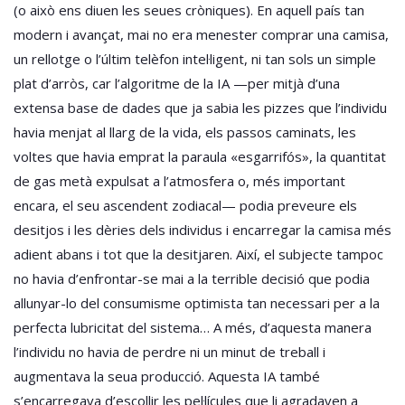
(o això ens diuen les seues cròniques). En aquell país tan
modern i avançat, mai no era menester comprar una camisa,
un rellotge o l’últim telèfon intel·ligent, ni tan sols un simple
plat d’arròs, car l’algoritme de la IA —per mitjà d’una
extensa base de dades que ja sabia les pizzes que l’individu
havia menjat al llarg de la vida, els passos caminats, les
voltes que havia emprat la paraula «esgarrifós», la quantitat
de gas metà expulsat a l’atmosfera o, més important
encara, el seu ascendent zodiacal— podia preveure els
desitjos i les dèries dels individus i encarregar la camisa més
adient abans i tot que la desitjaren. Així, el subjecte tampoc
no havia d’enfrontar-se mai a la terrible decisió que podia
allunyar-lo del consumisme optimista tan necessari per a la
perfecta lubricitat del sistema… A més, d’aquesta manera
l’individu no havia de perdre ni un minut de treball i
augmentava la seua producció. Aquesta IA també
s’encarregava d’escollir les pel·lícules que li agradaven a