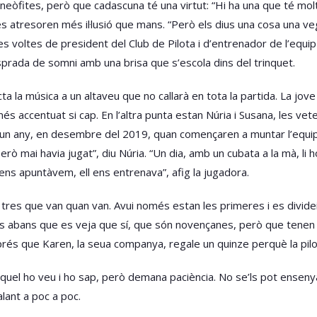
neòfites, però que cadascuna té una virtut: “Hi ha una que té mol
atresoren més il·lusió que mans. “Però els dius una cosa una veg
voltes de president del Club de Pilota i d’entrenador de l’equip 
sprada de somni amb una brisa que s’escola dins del trinquet.
a la música a un altaveu que no callarà en tota la partida. La jove j
s accentuat si cap. En l’altra punta estan Núria i Susana, les ve
un any, en desembre del 2019, quan començaren a muntar l’equip. 
erò mai havia jugat”, diu Núria. “Un dia, amb un cubata a la mà, li
ens apuntàvem, ell ens entrenava”, afig la jugadora.
o tres que van quan van. Avui només estan les primeres i es divide
s abans que es veja que sí, que són novençanes, però que tenen mé
és que Karen, la seua companya, regale un quinze perquè la pilot
Miquel ho veu i ho sap, però demana paciència. No se’ls pot ensen
ant a poc a poc.