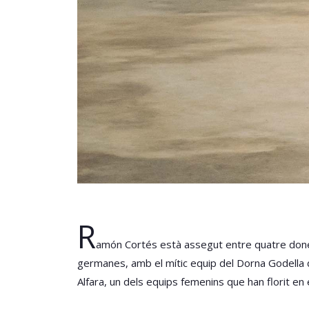
R
amón Cortés està assegut entre quatre dones 
germanes, amb el mític equip del Dorna Godella 
Alfara, un dels equips femenins que han florit en 