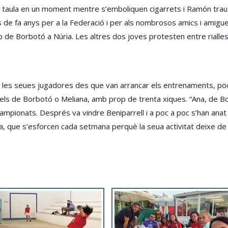
la taula en un moment mentre s’emboliquen cigarrets i Ramón trau 
e fa anys per a la Federació i per als nombrosos amics i amigues p
de Borbotó a Núria. Les altres dos joves protesten entre rialles
n les seues jugadores des que van arrancar els entrenaments, poc 
els de Borbotó o Meliana, amb prop de trenta xiques. “Ana, de Bor
ampionats. Després va vindre Beniparrell i a poc a poc s’han anat
ia, que s’esforcen cada setmana perquè la seua activitat deixe de 