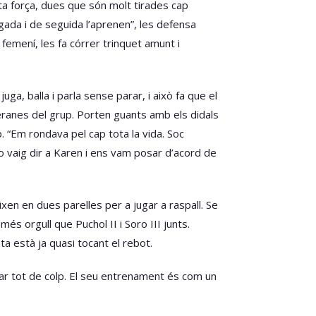
ta força, dues que són molt tirades cap
ada i de seguida l’aprenen”, les defensa
femení, les fa córrer trinquet amunt i
uga, balla i parla sense parar, i això fa que el
teranes del grup. Porten guants amb els didals
“Em rondava pel cap tota la vida. Soc
 ho vaig dir a Karen i ens vam posar d’acord de
ixen en dues parelles per a jugar a raspall. Se
s orgull que Puchol II i Soro III junts.
a està ja quasi tocant el rebot.
yar tot de colp. El seu entrenament és com un