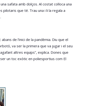
una safata amb dolços. Al costat col·loca una
ilotaris que té. Trau una i li la regala a
.
abans de l’inici de la pandèmia. Diu que el
botó, va ser la primera que va jugar i el seu
 agafant altres equips”, explica. Dones que
ser un toc exòtic en poliesportius com El