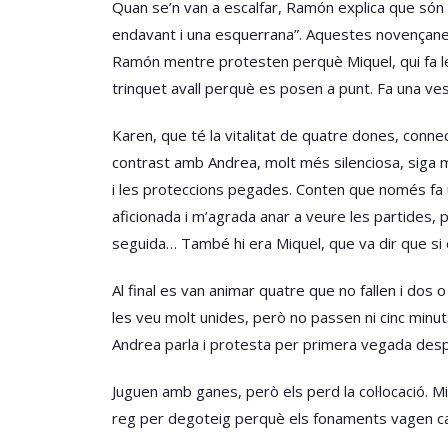
Quan se’n van a escalfar, Ramón explica que són 
endavant i una esquerrana”. Aquestes novençanes 
Ramón mentre protesten perquè Miquel, qui fa les 
trinquet avall perquè es posen a punt. Fa una ve
Karen, que té la vitalitat de quatre dones, connect
contrast amb Andrea, molt més silenciosa, siga mé
i les proteccions pegades. Conten que només fa 
aficionada i m’agrada anar a veure les partides, p
seguida… També hi era Miquel, que va dir que si 
Al final es van animar quatre que no fallen i dos 
les veu molt unides, però no passen ni cinc minut
Andrea parla i protesta per primera vegada despr
Juguen amb ganes, però els perd la col·locació. 
reg per degoteig perquè els fonaments vagen cal