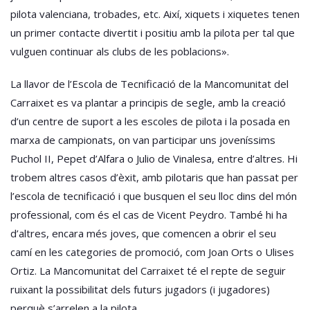
pilota valenciana, trobades, etc. Així, xiquets i xiquetes tenen
un primer contacte divertit i positiu amb la pilota per tal que
vulguen continuar als clubs de les poblacions».
La llavor de l’Escola de Tecnificació de la Mancomunitat del
Carraixet es va plantar a principis de segle, amb la creació
d’un centre de suport a les escoles de pilota i la posada en
marxa de campionats, on van participar uns joveníssims
Puchol II, Pepet d’Alfara o Julio de Vinalesa, entre d’altres. Hi
trobem altres casos d’èxit, amb pilotaris que han passat per
l’escola de tecnificació i que busquen el seu lloc dins del món
professional, com és el cas de Vicent Peydro. També hi ha
d’altres, encara més joves, que comencen a obrir el seu
camí en les categories de promoció, com Joan Orts o Ulises
Ortiz. La Mancomunitat del Carraixet té el repte de seguir
ruixant la possibilitat dels futurs jugadors (i jugadores)
perquè s’arrelen a la pilota.