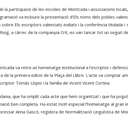
 la participació de les escoles de Montcada i associacions locals, 
ramació va incloure la presentació d’Els noms dels pobles valencian
 sobre Els escriptors valenciats exiliats i la conferència titulada 
 Roig, a càrrec de la companyia Crit, es van tancar tot un seguit d
ada va retre un homenatge institucional a l’escriptor i defensor 
ura de la primera edició de la Plaça del Llibre. L’acte va comptar
scriptor Tomàs Llopis i la família de Vicent Vicent Cortina.
dania, que ha omplit cada acte que hem organitzat i que ha pogut 
ació ben completa. Ha estat molt especial l’homenatge al gran intel
 expressar Anna Gascó, regidora de Normalització Lingüística de Mo