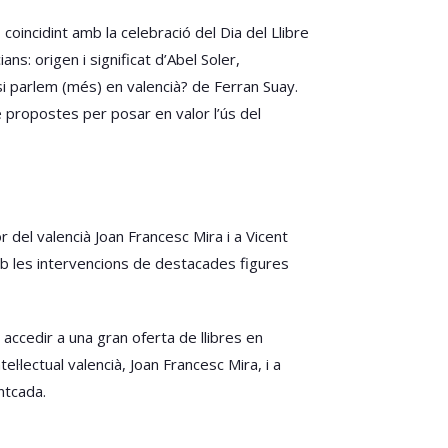
coincidint amb la celebració del Dia del Llibre
s: origen i significat d’Abel Soler,
I si parlem (més) en valencià? de Ferran Suay.
e propostes per posar en valor l’ús del
del valencià Joan Francesc Mira i a Vicent
 amb les intervencions de destacades figures
accedir a una gran oferta de llibres en
·lectual valencià, Joan Francesc Mira, i a
ntcada.