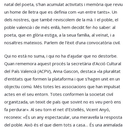
natal del poeta, s’han acumulat activitats i memòria que reviu
un home de lletra que es definia com «un entre tants». Un
dels nostres, que també reviscolem de la mà. I el poble, el
poble valencià i de més enllà, hem decidit fer-ho saber: al
poeta, que en glòria estiga, a la seua família, al veïnat, i a
nosaltres mateixos. Parlem de l’èxit d’una convocatòria civil.
Qui no està no suma, i qui no ha d’ajudar que no destorbe.
Quan rememora aquest procés la secretària d’Acció Cultural
del País Valencià (ACPV), Anna Gascon, destaca «la pluralitat
d’entitats que formen la plataforma i que s’hagen unit en un
objectiu comú. Més totes les associacions que han impulsat
actes en el seu entorn. Totes conformen la societat civil
organitzada, un teixit de país que sovint no es veu però ens
fa perdurar». Al seu torn el net d’Estellés, Vicent Anyó,
reconeix: «És un any espectacular, una meravella la resposta
del poble. Això és el que diem tots a casa… És una animalada