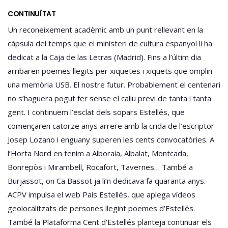
CONTINUÏTAT
Un reconeixement acadèmic amb un punt rellevant en la
càpsula del temps que el ministeri de cultura espanyol li ha
dedicat a la Caja de las Letras (Madrid). Fins a l’últim dia
arribaren poemes llegits per xiquetes i xiquets que omplin
una memòria USB. El nostre futur. Probablement el centenari
no s’haguera pogut fer sense el caliu previ de tanta i tanta
gent. I continuem l’esclat dels sopars Estellés, que
començaren catorze anys arrere amb la crida de l’escriptor
Josep Lozano i enguany superen les cents convocatòries. A
l’Horta Nord en tenim a Alboraia, Albalat, Montcada,
Bonrepòs i Mirambell, Rocafort, Tavernes… També a
Burjassot, on Ca Bassot ja li’n dedicava fa quaranta anys.
ACPV impulsa el web País Estellés, que aplega vídeos
geolocalitzats de persones llegint poemes d’Estellés.
També la Plataforma Cent d’Estellés planteja continuar els