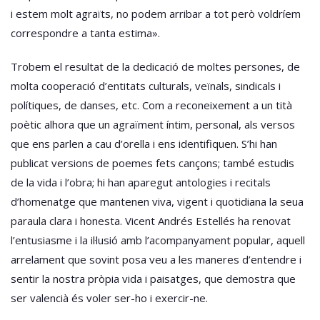
i estem molt agraïts, no podem arribar a tot però voldríem
correspondre a tanta estima».
Trobem el resultat de la dedicació de moltes persones, de
molta cooperació d’entitats culturals, veïnals, sindicals i
polítiques, de danses, etc. Com a reconeixement a un tità
poètic alhora que un agraïment íntim, personal, als versos
que ens parlen a cau d’orella i ens identifiquen. S’hi han
publicat versions de poemes fets cançons; també estudis
de la vida i l’obra; hi han aparegut antologies i recitals
d’homenatge que mantenen viva, vigent i quotidiana la seua
paraula clara i honesta. Vicent Andrés Estellés ha renovat
l’entusiasme i la il·lusió amb l’acompanyament popular, aquell
arrelament que sovint posa veu a les maneres d’entendre i
sentir la nostra pròpia vida i paisatges, que demostra que
ser valencià és voler ser-ho i exercir-ne.