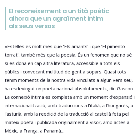
El reconeixement a un tità poètic
alhora que un agraïment íntim
als seus versos
«Estellés és molt més que ‘Els amants’ i que ‘El pimentó
torrat’, també més que la poesia. És un fenomen que no sé
si es dona en cap altra literatura, accessible a tots els
públics i convocant multitud de gent a sopars. Quasi tots
tenim moments de la nostra vida vinculats a algun vers seu,
ha esdevingut un poeta nacional absolutament», diu Gascon.
La connexió íntima es completa amb un moment d’expansió i
internacionalització, amb traduccions a l’italià, a l’hongarés, a
l’asturià, amb la reedició de la traducció al castellà feta pel
mateix poeta i publicada originalment a Visor, amb actes a
Mèxic, a França, a Panamà…