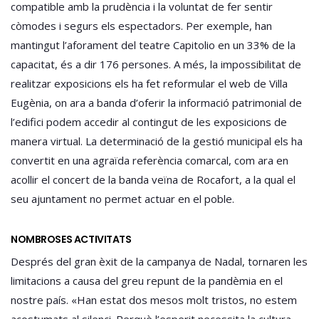
compatible amb la prudència i la voluntat de fer sentir
còmodes i segurs els espectadors. Per exemple, han
mantingut l’aforament del teatre Capitolio en un 33% de la
capacitat, és a dir 176 persones. A més, la impossibilitat de
realitzar exposicions els ha fet reformular el web de Villa
Eugènia, on ara a banda d’oferir la informació patrimonial de
l’edifici podem accedir al contingut de les exposicions de
manera virtual. La determinació de la gestió municipal els ha
convertit en una agraïda referència comarcal, com ara en
acollir el concert de la banda veïna de Rocafort, a la qual el
seu ajuntament no permet actuar en el poble.
NOMBROSES ACTIVITATS
Després del gran èxit de la campanya de Nadal, tornaren les
limitacions a causa del greu repunt de la pandèmia en el
nostre país. «Han estat dos mesos molt tristos, no estem
acostumats al silenci. Perquè l’esperit necessita la cultura