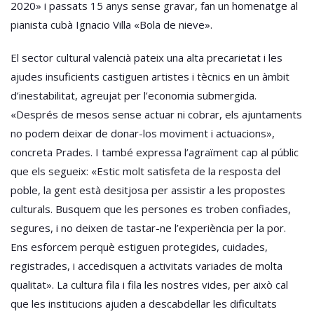
2020» i passats 15 anys sense gravar, fan un homenatge al
pianista cubà Ignacio Villa «Bola de nieve».
El sector cultural valencià pateix una alta precarietat i les
ajudes insuficients castiguen artistes i tècnics en un àmbit
d’inestabilitat, agreujat per l’economia submergida.
«Després de mesos sense actuar ni cobrar, els ajuntaments
no podem deixar de donar-los moviment i actuacions»,
concreta Prades. I també expressa l’agraïment cap al públic
que els segueix: «Estic molt satisfeta de la resposta del
poble, la gent està desitjosa per assistir a les propostes
culturals. Busquem que les persones es troben confiades,
segures, i no deixen de tastar-ne l’experiència per la por.
Ens esforcem perquè estiguen protegides, cuidades,
registrades, i accedisquen a activitats variades de molta
qualitat». La cultura fila i fila les nostres vides, per això cal
que les institucions ajuden a descabdellar les dificultats