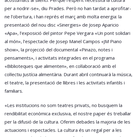
per a nodrir-se», diu Prades. Però no han tardat a aprofitar-
ne l’obertura, i han représ el març amb molta energia: la
presentació del nou disc «Sinergies» de Josep Aparicio
«Apa», l’exposició del pintor Pepe Vergara «Un pont solidari
al món», l’espectacle de Josep Manel Campos «JM Piano
show», la projecció del documental «Pinazo, notes i
pensaments», i activitats integrades en el programa
«Biblioteques que alimenten», en col·laboració amb el
col·lectiu Justícia alimentària. Durant abril continuarà la música,
el teatre, la presentació de llibres i les activitats infantils i
familiars.
«Les institucions no som teatres privats, no busquem la
rendibilitat econòmica exclusiva, el nostre paper és treballar
per la difusió de la cultura. Oferim debades la majoria de les
actuacions i espectacles. La cultura és un regal per a les