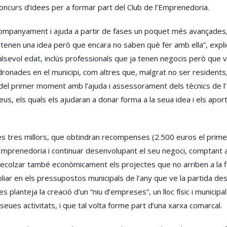
n concurs d’idees per a formar part del Club de l’Emprenedoria.
ompanyament i ajuda a partir de fases un poquet més avançades
 tenen una idea però que encara no saben què fer amb ella”, expli
lsevol edat, inclús professionals que ja tenen negocis però que vo
ronades en el municipi, com altres que, malgrat no ser residents
del primer moment amb l’ajuda i assessorament dels tècnics de l
us, els quals els ajudaran a donar forma a la seua idea i els apor
es tres millors, que obtindran recompenses (2.500 euros el prime
l’Emprenedoria i continuar desenvolupant el seu negoci, comptant
 recolzar també econòmicament els projectes que no arriben a la f
iar en els pressupostos municipals de l’any que ve la partida des
s planteja la creació d’un “niu d’empreses”, un lloc físic i munici
 seues activitats, i que tal volta forme part d’una xarxa comarcal.