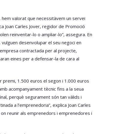
, hem valorat que necessitàvem un servei
ca Joan Carles Jover, regidor de Promoció
len reinventar-lo o ampliar-lo”, assegura. En
, vulguen desenvolupar el seu negoci en
’empresa contractada per al projecte,
taran eines per a defensar-la de cara al
r premi, 1.500 euros el segon i 1.000 euros
 amb acompanyament tècnic fins a la seua
inal, perquè segurament són tan vàlids i
tinada a l’emprenedoria”, explica Joan Carles
pal on reunir als emprenedors i emprenedores i