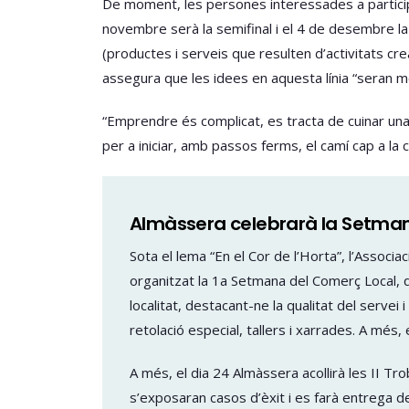
De moment, les persones interessades a partici
novembre serà la semifinal i el 4 de desembre la f
(productes i serveis que resulten d’activitats cre
assegura que les idees en aquesta línia “seran m
“Emprendre és complicat, es tracta de cuinar una 
per a iniciar, amb passos ferms, el camí cap a la 
Almàssera celebrarà la Setma
Sota el lema “En el Cor de l’Horta”, l’Assoc
organitzat la 1a Setmana del Comerç Local, q
localitat, destacant-ne la qualitat del serve
retolació especial, tallers i xarrades. A més
A més, el dia 24 Almàssera acollirà les II 
s’exposaran casos d’èxit i es farà entrega de