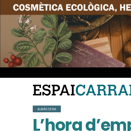
ALMÀSSERA
L’hora d’em