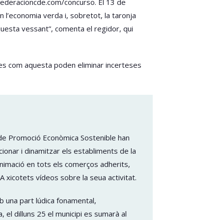
federacioncde.com/concurso. El 13 de
n l’economia verda i, sobretot, la taronja
aquesta vessant”, comenta el regidor, qui
tives com aquesta poden eliminar incerteses
ia de Promoció Econòmica Sostenible han
ionar i dinamitzar els establiments de la
 animació en tots els comerços adherits,
A xicotets vídeos sobre la seua activitat.
b una part lúdica fonamental,
 el dilluns 25 el municipi es sumarà al