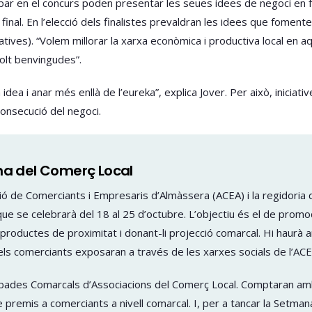
par en el concurs poden presentar les seues idees de negoci en 
inal. En l’elecció dels finalistes prevaldran les idees que fomente
atives). “Volem millorar la xarxa econòmica i productiva local en 
olt benvingudes”.
idea i anar més enllà de l’eureka”, explica Jover. Per això, inicia
consecució del negoci.
na del Comerç Local
iació de Comerciants i Empresaris d’Almàssera (ACEA) i la regidor
ue se celebrarà del 18 al 25 d’octubre. L’objectiu és el de promoc
i i productes de proximitat i donant-li projecció comarcal. Hi haurà
, els comerciants exposaran a través de les xarxes socials de l’ACE
Trobades Comarcals d’Associacions del Comerç Local. Comptaran am
 premis a comerciants a nivell comarcal. I, per a tancar la Setmana,