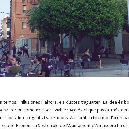
n temps. T’il·lusiones i, alhora, els dubtes t’aguaiten. La idea és
ssos? Per on comence? Serà viable? Açò és el que passa, més o 
isions, interrogants i vacil·lacions. Ara, amb la intenció d’acompa
oció Econòmica Sostenible de l’Ajuntament d’Almàssera ha disseny