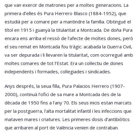
que van exercir de matrones per a moltes generacions. La
primera d’elles és Pura Herrero Blasco (1884-1952), que
estudià per a comare per a mantindre la família. Obtingué el
títol en 1915 i guanyà la titularitat a Montcada. De doña Pura
encara ens arriba el ressò de l’afecte de moltes dones, però
el seu remat en Montcada fou tràgic: acabada la Guerra Civil,
va ser depurada i li llevaren la titularitat, com ocorregué amb
moltes comares de tot l’Estat. Era un col·lectiu de dones
independents i formades, col·legiades i sindicades.
Anys després, la seua filla, Pura Palacios Herrero (1907-
2000), continuà l’ofici de sa mare a Montcada des de la
dècada de 1950 fins a l’any 70. Els seus inicis estan marcats
per la postguerra, l’alta mortalitat infantil i les infeccions que
mataven mares i criatures. Les primeres dosis d’antibiòtics
que arribaren al port de València venien de contraban.