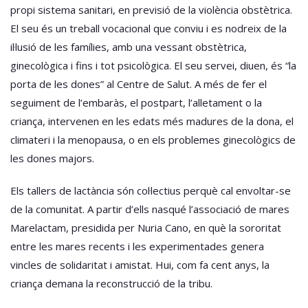
propi sistema sanitari, en previsió de la violència obstètrica.
El seu és un treball vocacional que conviu i es nodreix de la
il·lusió de les famílies, amb una vessant obstètrica,
ginecològica i fins i tot psicològica. El seu servei, diuen, és “la
porta de les dones” al Centre de Salut. A més de fer el
seguiment de l’embaràs, el postpart, l’alletament o la
criança, intervenen en les edats més madures de la dona, el
climateri i la menopausa, o en els problemes ginecològics de
les dones majors.
Els tallers de lactància són col·lectius perquè cal envoltar-se
de la comunitat. A partir d’ells nasqué l’associació de mares
Marelactam, presidida per Nuria Cano, en què la sororitat
entre les mares recents i les experimentades genera
vincles de solidaritat i amistat. Hui, com fa cent anys, la
criança demana la reconstrucció de la tribu.