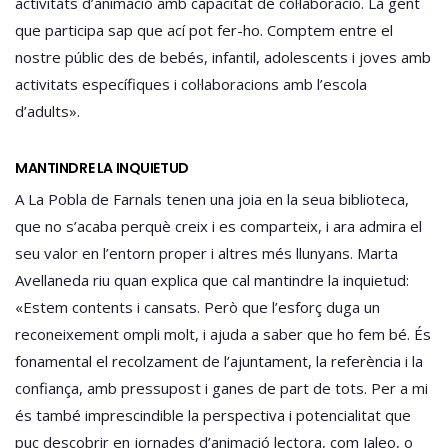
activitats d’animació amb capacitat de col·laboració. La gent
que participa sap que ací pot fer-ho. Comptem entre el
nostre públic des de bebés, infantil, adolescents i joves amb
activitats específiques i col·laboracions amb l’escola
d’adults».
MANTINDRE LA INQUIETUD
A La Pobla de Farnals tenen una joia en la seua biblioteca,
que no s’acaba perquè creix i es comparteix, i ara admira el
seu valor en l’entorn proper i altres més llunyans. Marta
Avellaneda riu quan explica que cal mantindre la inquietud:
«Estem contents i cansats. Però que l’esforç duga un
reconeixement ompli molt, i ajuda a saber que ho fem bé. És
fonamental el recolzament de l’ajuntament, la referència i la
confiança, amb pressupost i ganes de part de tots. Per a mi
és també imprescindible la perspectiva i potencialitat que
puc descobrir en jornades d’animació lectora, com Jaleo, o