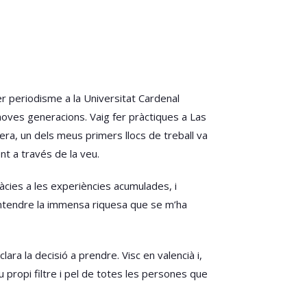
er periodisme a la Universitat Cardenal
noves generacions. Vaig fer pràctiques a Las
era, un dels meus primers llocs de treball va
t a través de la veu.
ràcies a les experiències acumulades, i
entendre la immensa riquesa que se m’ha
ara la decisió a prendre. Visc en valencià i,
 propi filtre i pel de totes les persones que