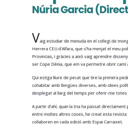
Núria Garcia (Direc
V
aig estudiar de menuda en el col·legi de mong
Herrera CEU d’Alfara, que s’ha menjat el meu pob
Provincias, i gràcies a això vaig aprendre dissen
ser Cope Dénia, que em va permetre obrir camí a 
Qui estiga lliure de pecat que tire la primera ped
cohabitar amb llengües diverses, amb idees polí
desplegat al llarg del temps per oferir-me totes 
A partir d’ahí, quan la tria ha passat directament
entre moltes altres coses, he creat esta revista
col·laboren en cada edició amb Espai Carraixet.