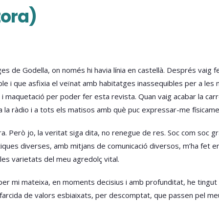
tora)
es de Godella, on només hi havia línia en castellà. Després vaig f
le i que asfixia el veïnat amb habitatges inassequibles per a les 
y i maquetació per poder fer esta revista. Quan vaig acabar la carr
la ràdio i a tots els matisos amb què puc expressar-me físicamen
ra. Però jo, la veritat siga dita, no renegue de res. Soc com soc g
tiques diverses, amb mitjans de comunicació diversos, m’ha fet 
les varietats del meu agredolç vital.
 per mi mateixa, en moments decisius i amb profunditat, he tingut cl
 farcida de valors esbiaixats, per descomptat, que passen pel meu