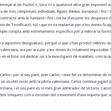
 envejar al de Puchol II, Soro III o qualsevol altre gran exponent a
e tres campionats individuals, lligues Bànkia, europeus i fins i to
ontracte amb la Fundació i fins i tot ha d’assumir les despeses 
cola de Tecnificació; tot i que es va implantar per a les dones fa 
emple compta amb entrenaments específics per a millorar la forma 
 a aquestes desigualtats, perquè sí que s’han produït millores du
ota valenciana, ara per ara per a les dones és totalment impossible
 en el futur vol dedicar-se a la investigació de malalties, com la 
Carlos i per al seu pare, Juan Carlos, i eixe fet va determinar de man
r un xicotet recer amb la pilota valenciana. Carlos continua jugant
mana, i el seu pare és el més gran admirador de Victoria. L’acompan
 dels trinquets com a escenari del creixement d’una xiqueta que, a