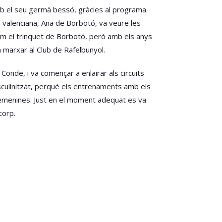
amb el seu germà bessó, gràcies al programa
ta valenciana, Ana de Borbotó, va veure les
 pam el trinquet de Borbotó, però amb els anys
 marxar al Club de Rafelbunyol.
Conde, i va començar a enlairar als circuits
asculinitzat, perquè els entrenaments amb els
emenines. Just en el moment adequat es va
corp.