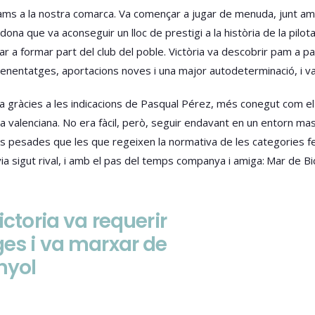
ligams a la nostra comarca. Va començar a jugar de menuda, junt 
 dona que va aconseguir un lloc de prestigi a la història de la pilo
vidar a formar part del club del poble. Victòria va descobrir pam a
renentatges, aportacions noves i una major autodeterminació, i va
nica gràcies a les indicacions de Pasqual Pérez, més conegut com el 
ta valenciana. No era fàcil, però, seguir endavant en un entorn m
pesades que les que regeixen la normativa de les categories f
via sigut rival, i amb el pas del temps companya i amiga: Mar de Bi
ictoria va requerir
ges i va marxar de
nyol