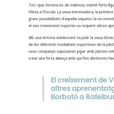
Tot i que Victoria és de València, manté forts l
Pilota a l’Escola. La seua entrenadora, la primera
grans possibilitats d’aquella xiqueta i la va con
el seu creixement esportiu va requerir altres ap
Allí, una Victoria adolescent va polir la seua tèc
de les diferents modalitats esportives de la pilo
seus companys suposaven jugar amb pilotes més 
crear una forta aliança amb qui fins aleshores ha
El creixement de V
altres aprenentat
Borbotó a Rafelbu