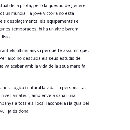
ctual de la pilota, però la qüestió de gènere
t un mundial, la jove Victoria no està
dels desplaçaments, els equipaments i el
algunes temporades, hi ha un altre barem
física.
rant els últims anys i perquè té assumit que,
. Per això no descuida els seus estudis de
que va acabar amb la vida de la seua mare fa
era lògica i natural la vida i la personalitat
 a nivell amateur, amb enveja sana i una
ya a tots els llocs, l’aconsella i la guia pel
vui, ja és dona.