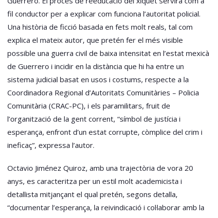
Guerrero. El procés de reeducació del xiquet servirà com a
fil conductor per a explicar com funciona l’autoritat policial.
Una història de ficció basada en fets molt reals, tal com
explica el mateix autor, que pretén fer el més visible
possible una guerra civil de baixa intensitat en l’estat mexicà
de Guerrero i incidir en la distància que hi ha entre un
sistema judicial basat en usos i costums, respecte a la
Coordinadora Regional d’Autoritats Comunitàries – Policia
Comunitària (CRAC-PC), i els paramilitars, fruit de
l’organització de la gent corrent, “símbol de justícia i
esperança, enfront d’un estat corrupte, còmplice del crim i
ineficaç”, expressa l’autor.
Octavio Jiménez Quiroz, amb una trajectòria de vora 20
anys, es caracteritza per un estil molt academicista i
detallista mitjançant el qual pretén, segons detalla,
“documentar l’esperança, la reivindicació i col·laborar amb la