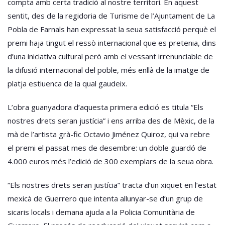
compta amb certa tradició al nostre territori. En aquest
sentit, des de la regidoria de Turisme de l’Ajuntament de La
Pobla de Farnals han expressat la seua satisfacció perquè el
premi haja tingut el ressò internacional que es pretenia, dins
d’una iniciativa cultural però amb el vessant irrenunciable de
la difusió internacional del poble, més enllà de la imatge de
platja estiuenca de la qual gaudeix.
L’obra guanyadora d’aquesta primera edició es titula “Els
nostres drets seran justícia” i ens arriba des de Mèxic, de la
mà de l’artista grà-fic Octavio Jiménez Quiroz, qui va rebre
el premi el passat mes de desembre: un doble guardó de
4.000 euros més l’edició de 300 exemplars de la seua obra.
“Els nostres drets seran justícia” tracta d’un xiquet en l’estat
mexicà de Guerrero que intenta allunyar-se d’un grup de
sicaris locals i demana ajuda a la Policia Comunitària de