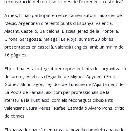
reconstrucció del teixit social des de l’experiència estètica”.
A més, hi han participat en el certamen autors i autores de
Mèxic, Argentina i diferents punts d’Espanya: València,
Alacant, Castelló, Barcelona, Biscaia, Jerez de la Frontera,
Girona, Saragossa, Màlaga i La Rioja, sumant 23 obres
presentades en castellà, valencià i anglés, amb un mínim de
16 pàgines.
El jurat ha estat integrat per representants de l’organització
del premi; és el cas d’Agustín de Miguel -Apydec- i Emili
Gómez Mondragón, regidor de Turisme de l’Ajuntament de
La Pobla de Farnals, així com per professionals de la
literatura i la il·lustració, com els reconeguts dibuixants
valencians Laura Pérez i Rafael Estrada o Álvaro Pons, crític
de còmics.
El guanyador haurà d’entregar la novel·la completa abans del