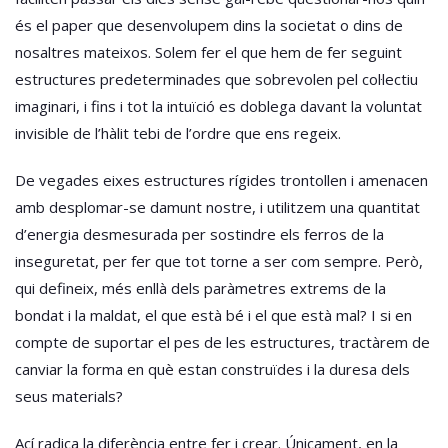
és el paper que desenvolupem dins la societat o dins de
nosaltres mateixos. Solem fer el que hem de fer seguint
estructures predeterminades que sobrevolen pel col·lectiu
imaginari, i fins i tot la intuïció es doblega davant la voluntat
invisible de l’hàlit tebi de l’ordre que ens regeix.
De vegades eixes estructures rígides trontollen i amenacen
amb desplomar-se damunt nostre, i utilitzem una quantitat
d’energia desmesurada per sostindre els ferros de la
inseguretat, per fer que tot torne a ser com sempre. Però,
qui defineix, més enllà dels paràmetres extrems de la
bondat i la maldat, el que està bé i el que està mal? I si en
compte de suportar el pes de les estructures, tractàrem de
canviar la forma en què estan construïdes i la duresa dels
seus materials?
Ací radica la diferència entre fer i crear. Únicament, en la