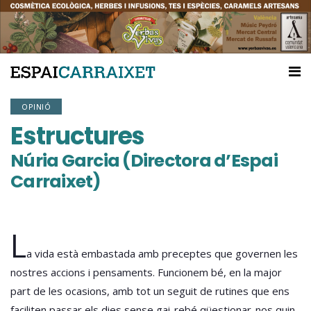
OPINIÓ
Estructures
Núria Garcia (Directora d’Espai
Carraixet)
L
a vida està embastada amb preceptes que governen les
nostres accions i pensaments. Funcionem bé, en la major
part de les ocasions, amb tot un seguit de rutines que ens
faciliten passar els dies sense gai-rebé qüestionar-nos quin