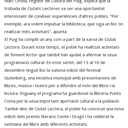
Marc Oriola, regidor de Cultura del Puig, explica que la
trobada de Ciutats Lectores va ser una oportunitat
interessant de conéixer experiències d’altres pobles. “Per
exemple, ara volem impulsar la biblioteca, que siga un lloc on
realitzar més activitats”, apunta.
El Puig ha complit un any com a part de la xarxa de Ciutat
Lectora. Durant este temps, el poble ha realitzat activitats
de foment lector que també han ajudat a afermar la seua
programació cultural. En este sentit, del 13 al 16 de
desembre tingué lloc la vuitena edició del festival
Gutenberg, una iniciativa municipal amb presentacions de
llibres, música i teatre per a difondre el món del llibre i la
lectura. Enguany el programa ha guardonat la llibreria Punto
Coma per la seua important aportació cultural a la població.
També dins de Ciutat Lectora, el poble ha convocat una nova
edició dels premis literaris Conte i Dragó i ha celebrat la
setmana del llibre amb diferents activitats.