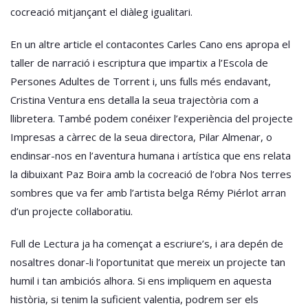
cocreació mitjançant el diàleg igualitari.
En un altre article el contacontes Carles Cano ens apropa el
taller de narració i escriptura que impartix a l’Escola de
Persones Adultes de Torrent i, uns fulls més endavant,
Cristina Ventura ens detalla la seua trajectòria com a
llibretera. També podem conéixer l’experiència del projecte
Impresas a càrrec de la seua directora, Pilar Almenar, o
endinsar-nos en l’aventura humana i artística que ens relata
la dibuixant Paz Boira amb la cocreació de l’obra Nos terres
sombres que va fer amb l’artista belga Rémy Piérlot arran
d’un projecte col·laboratiu.
Full de Lectura ja ha començat a escriure’s, i ara depén de
nosaltres donar-li l’oportunitat que mereix un projecte tan
humil i tan ambiciós alhora. Si ens impliquem en aquesta
història, si tenim la suficient valentia, podrem ser els