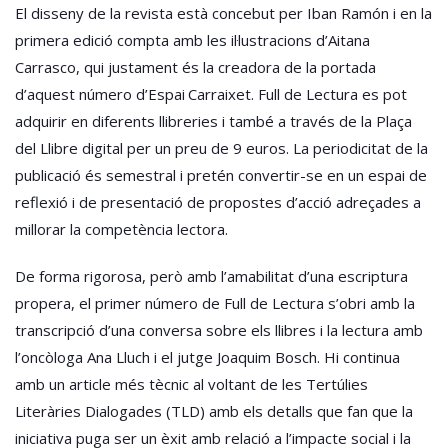
El disseny de la revista està concebut per Iban Ramón i en la
primera edició compta amb les il·lustracions d’Aitana
Carrasco, qui justament és la creadora de la portada
d’aquest número d’Espai Carraixet. Full de Lectura es pot
adquirir en diferents llibreries i també a través de la Plaça
del Llibre digital per un preu de 9 euros. La periodicitat de la
publicació és semestral i pretén convertir-se en un espai de
reflexió i de presentació de propostes d’acció adreçades a
millorar la competència lectora.
De forma rigorosa, però amb l’amabilitat d’una escriptura
propera, el primer número de Full de Lectura s’obri amb la
transcripció d’una conversa sobre els llibres i la lectura amb
l’oncòloga Ana Lluch i el jutge Joaquim Bosch. Hi continua
amb un article més tècnic al voltant de les Tertúlies
Literàries Dialogades (TLD) amb els detalls que fan que la
iniciativa puga ser un èxit amb relació a l’impacte social i la