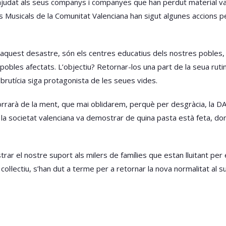
 ajudat als seus companys i companyes que han perdut material va
 Musicals de la Comunitat Valenciana han sigut algunes accions pe
aquest desastre, són els centres educatius dels nostres pobles, 
 pobles afectats. L’objectiu? Retornar-los una part de la seua ruti
a brutícia siga protagonista de les seues vides.
orrarà de la ment, que mai oblidarem, perquè per desgràcia, la D
l la societat valenciana va demostrar de quina pasta està feta, d
 el nostre suport als milers de famílies que estan lluitant per ei
 col·lectiu, s’han dut a terme per a retornar la nova normalitat al 