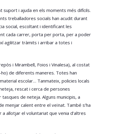
 suport i ajuda en els moments més difícils.
rents treballadores socials han acudit durant
 social, escoltant i identificant les
ent cada carrer, porta per porta, per a poder
agilitzar tràmits i arribar a totes i
epòs i Mirambell, Foios i Vinalesa), al costat
ent-ho) de diferents maneres. Totes han
 material escolar… Tanmateix, policies locals
 neteja, rescat i cerca de persones
 tasques de neteja. Alguns municipis, a
s de menjar calent entre el veïnat. També s’ha
 allotjar el voluntariat que venia d’altres