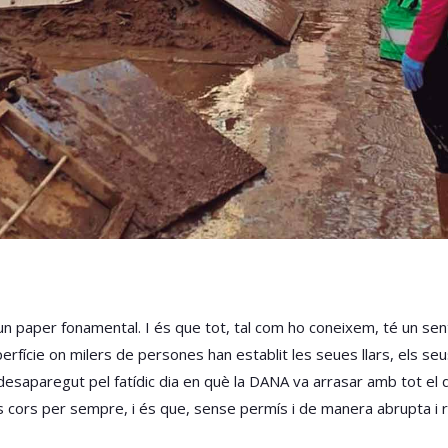
 un paper fonamental. I és que tot, tal com ho coneixem, té un sen
rfície on milers de persones han establit les seues llars, els seu
desaparegut pel fatídic dia en què la DANA va arrasar amb tot el q
 cors per sempre, i és que, sense permís i de manera abrupta i rà