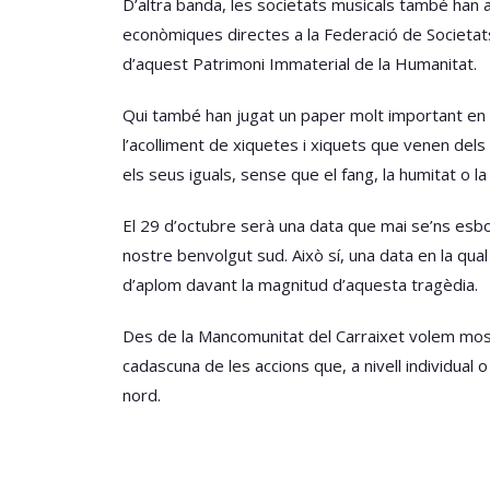
D’altra banda, les societats musicals també han
econòmiques directes a la Federació de Societats
d’aquest Patrimoni Immaterial de la Humanitat.
Qui també han jugat un paper molt important en 
l’acolliment de xiquetes i xiquets que venen dels
els seus iguals, sense que el fang, la humitat o l
El 29 d’octubre serà una data que mai se’ns esb
nostre benvolgut sud. Això sí, una data en la qua
d’aplom davant la magnitud d’aquesta tragèdia.
Des de la Mancomunitat del Carraixet volem mostrar
cadascuna de les accions que, a nivell individual o
nord.