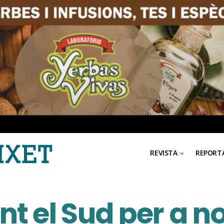
REVISTA
REPORT
t el Sud per a no