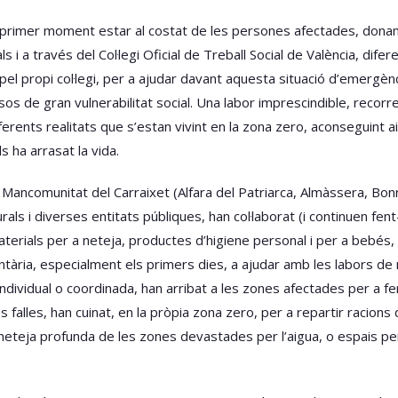
 primer moment estar al costat de les persones afectades, donant
 i a través del Col·legi Oficial de Treball Social de València, dife
el propi col·legi, per a ajudar davant aquesta situació d’emergència
os de gran vulnerabilitat social. Una labor imprescindible, recorr
ents realitats que s’estan vivint en la zona zero, aconseguint així 
 ha arrasat la vida.
a Mancomunitat del Carraixet (Alfara del Patriarca, Almàssera, Bonr
rals i diverses entitats públiques, han col·laborat (i continuen f
materials per a neteja, productes d’higiene personal i per a bebés,
ntària, especialment els primers dies, a ajudar amb les labors de
dividual o coordinada, han arribat a les zones afectades per a fer
 falles, han cuinat, en la pròpia zona zero, per a repartir racion
neteja profunda de les zones devastades per l’aigua, o espais per a