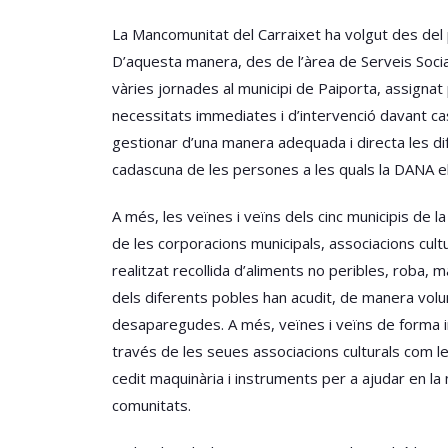
La Mancomunitat del Carraixet ha volgut des del
D’aquesta manera, des de l’àrea de Serveis Socials
vàries jornades al municipi de Paiporta, assignat p
necessitats immediates i d’intervenció davant cas
gestionar d’una manera adequada i directa les difer
cadascuna de les persones a les quals la DANA els
A més, les veïnes i veïns dels cinc municipis de l
de les corporacions municipals, associacions cultu
realitzat recollida d’aliments no peribles, roba, 
dels diferents pobles han acudit, de manera volu
desaparegudes. A més, veïnes i veïns de forma in
través de les seues associacions culturals com les
cedit maquinària i instruments per a ajudar en la 
comunitats.