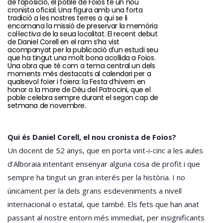
de l’oposició, el poble de Foios té un nou
cronista oficial. Una figura amb una forta
tradició a les nostres terres a qui se li
encomana la missió de preservar la memòria
col·lectiva de la seua localitat. El recent debut
de Daniel Corell en el ram s’ha vist
acompanyat per la publicació d’un estudi seu
que ha tingut una molt bona acollida a Foios.
Una obra que té com a tema central un dels
moments més destacats al calendari per a
qualsevol foier i foiera: la Festa d’hivern en
honor a la mare de Déu del Patrocini, que el
poble celebra sempre durant el segon cap de
setmana de novembre.
Qui és Daniel Corell, el nou cronista de Foios?
Un docent de 52 anys, que en porta vint-i-cinc a les aules
d’Alboraia intentant ensenyar alguna cosa de profit i que
sempre ha tingut un gran interés per la història. I no
únicament per la dels grans esdeveniments a nivell
internacional o estatal, que també. Els fets que han anat
passant al nostre entorn més immediat, per insignificants