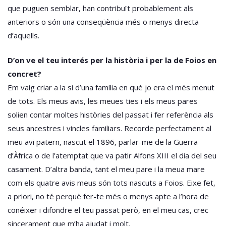
que puguen semblar, han contribuït probablement als
anteriors o són una conseqüència més o menys directa
d’aquells.
D’on ve el teu interés per la història i per la de Foios en
concret?
Em vaig criar a la si d’una família en què jo era el més menut
de tots. Els meus avis, les meues ties i els meus pares
solien contar moltes històries del passat i fer referència als
seus ancestres i vincles familiars. Recorde perfectament al
meu avi patern, nascut el 1896, parlar-me de la Guerra
d’Àfrica o de l’atemptat que va patir Alfons XIII el dia del seu
casament. D’altra banda, tant el meu pare i la meua mare
com els quatre avis meus són tots nascuts a Foios. Eixe fet,
a priori, no té perquè fer-te més o menys apte a l’hora de
conéixer i difondre el teu passat però, en el meu cas, crec
sincerament que m’ha ajudat i molt.