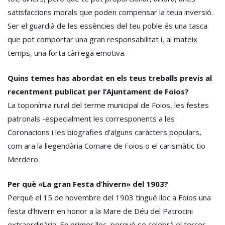
satisfaccions morals que poden compensar la teua inversió.
Ser el guardià de les essències del teu poble és una tasca
que pot comportar una gran responsabilitat i, al mateix
temps, una forta càrrega emotiva.
Quins temes has abordat en els teus treballs previs al
recentment publicat per l’Ajuntament de Foios?
La toponímia rural del terme municipal de Foios, les festes
patronals -especialment les corresponents a les
Coronacions i les biografies d’alguns caràcters populars,
com ara la llegendària Comare de Foios o el carismàtic tio
Merdero.
Per què «La gran Festa d’hivern» del 1903?
Perquè el 15 de novembre del 1903 tingué lloc a Foios una
festa d’hivern en honor a la Mare de Déu del Patrocini
extraordinària. En primer lloc, perquè se celebrà el tercer