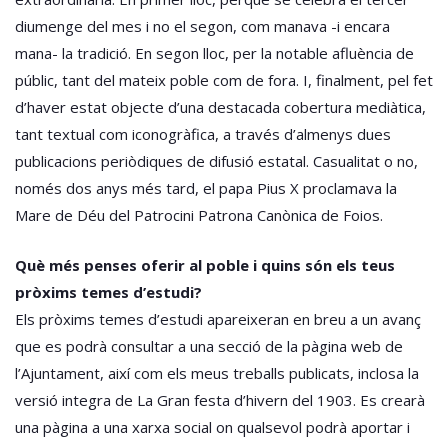
diumenge del mes i no el segon, com manava -i encara
mana- la tradició. En segon lloc, per la notable afluència de
públic, tant del mateix poble com de fora. I, finalment, pel fet
d’haver estat objecte d’una destacada cobertura mediàtica,
tant textual com iconogràfica, a través d’almenys dues
publicacions periòdiques de difusió estatal. Casualitat o no,
només dos anys més tard, el papa Pius X proclamava la
Mare de Déu del Patrocini Patrona Canònica de Foios.
Què més penses oferir al poble i quins són els teus
pròxims temes d’estudi?
Els pròxims temes d’estudi apareixeran en breu a un avanç
que es podrà consultar a una secció de la pàgina web de
l’Ajuntament, així com els meus treballs publicats, inclosa la
versió integra de La Gran festa d’hivern del 1903. Es crearà
una pàgina a una xarxa social on qualsevol podrà aportar i