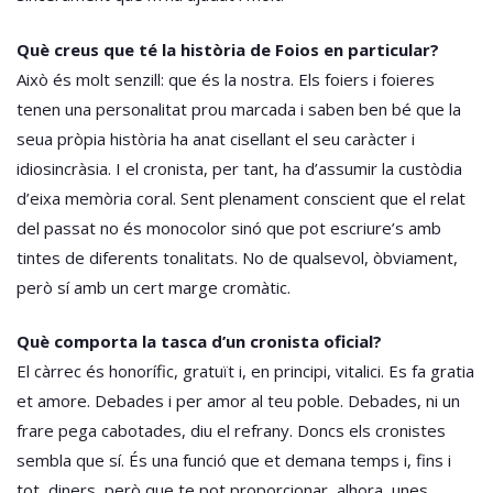
Què creus que té la història de Foios en particular?
Això és molt senzill: que és la nostra. Els foiers i foieres
tenen una personalitat prou marcada i saben ben bé que la
seua pròpia història ha anat cisellant el seu caràcter i
idiosincràsia. I el cronista, per tant, ha d’assumir la custòdia
d’eixa memòria coral. Sent plenament conscient que el relat
del passat no és monocolor sinó que pot escriure’s amb
tintes de diferents tonalitats. No de qualsevol, òbviament,
però sí amb un cert marge cromàtic.
Què comporta la tasca d’un cronista oficial?
El càrrec és honorífic, gratuït i, en principi, vitalici. Es fa gratia
et amore. Debades i per amor al teu poble. Debades, ni un
frare pega cabotades, diu el refrany. Doncs els cronistes
sembla que sí. És una funció que et demana temps i, fins i
tot, diners, però que te pot proporcionar, alhora, unes