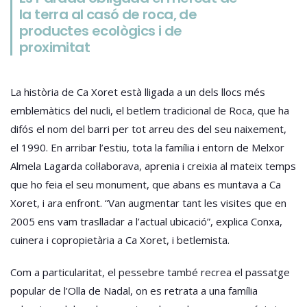
la terra al casó de roca, de
productes ecològics i de
proximitat
La història de Ca Xoret està lligada a un dels llocs més
emblemàtics del nucli, el betlem tradicional de Roca, que ha
difós el nom del barri per tot arreu des del seu naixement,
el 1990. En arribar l’estiu, tota la família i entorn de Melxor
Almela Lagarda col·laborava, aprenia i creixia al mateix temps
que ho feia el seu monument, que abans es muntava a Ca
Xoret, i ara enfront. “Van augmentar tant les visites que en
2005 ens vam traslladar a l’actual ubicació”, explica Conxa,
cuinera i copropietària a Ca Xoret, i betlemista.
Com a particularitat, el pessebre també recrea el passatge
popular de l’Olla de Nadal, on es retrata a una família