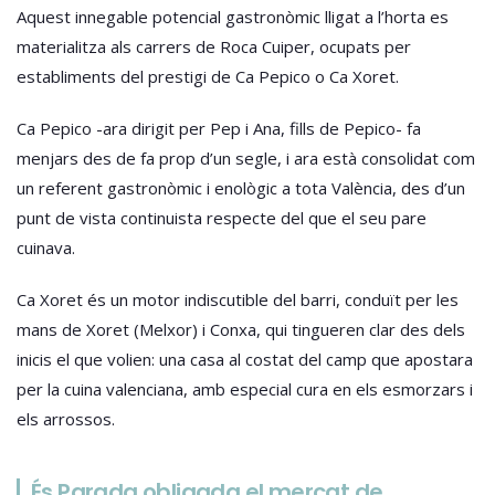
Aquest innegable potencial gastronòmic lligat a l’horta es
materialitza als carrers de Roca Cuiper, ocupats per
establiments del prestigi de Ca Pepico o Ca Xoret.
Ca Pepico -ara dirigit per Pep i Ana, fills de Pepico- fa
menjars des de fa prop d’un segle, i ara està consolidat com
un referent gastronòmic i enològic a tota València, des d’un
punt de vista continuista respecte del que el seu pare
cuinava.
Ca Xoret és un motor indiscutible del barri, conduït per les
mans de Xoret (Melxor) i Conxa, qui tingueren clar des dels
inicis el que volien: una casa al costat del camp que apostara
per la cuina valenciana, amb especial cura en els esmorzars i
els arrossos.
És Parada obligada el mercat de