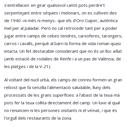
s’entrellacen: en girar qualsevol cantó pots perdre’t
serpentejant entre séquies i melonars, on es cultiven des
de 1940 -ni més ni menys- que els d’Oro Cuiper, autèntica
mel per al paladar. Però no cal retrocedir tant per a poder
jugar entre camps de cebes tendres, carxoferes, tarongers,
carros i cavalls, perquè al barri la forma de vida roman quasi
intacta. Un fet destacable considerant que no és un lloc aïllat
(amb estació de rodalies de Renfe i a un pas de València, de
les platges i de la V-21).
Al voltant del nucli urbà, els camps de conreu formen un gran
rebost que fa senzilla l’alimentació saludable, lluny dels
processats de les grans superfícies: a l’abast de la teua mà
pots fer la teua collita directament del camp. Un luxe al qual
no renuncien ni les persones visitants ni el veïnat, i que és
l’orgull dels restaurants de la zona.