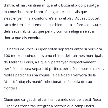
d’altra, el mar, un itinerari que et dibuixa el propi paisatge i
et convida a mirar l’horitzó seguint els bancals que
s’estrenyen fins a confondre’s amb el blau. Aquest xicotet
racó de terra ens remet ineludiblement a la forma de viure
dels seus habitants, que perviu com un refugi arrelat a
l’horta que els envolta.
Els barris de Roca i Cuiper estan separats entre si per vora
100 metres, coincidents amb el límit dels termes municipals
de Meliana i Foios, als que hi pertanyen respectivament;
però és sols una separació política, perquè compartir carrer,
festes patronals i parròquia (la de Nostra Senyora de la
Misericòrdia) els manté cohesionats més enllà de cap
frontera.
Diuen que cal gaudir el camí tant o més que del destí. Roca
Cuiper es troba tan integrat a l’entorn que camp i barri