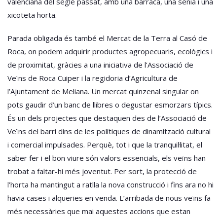
valenciana del segle passat, amb una barraca, una sénia i una
xicoteta horta.
Parada obligada és també el Mercat de la Terra al Casó de
Roca, on podem adquirir productes agropecuaris, ecològics i
de proximitat, gràcies a una iniciativa de l’Associació de
Veïns de Roca Cuiper i la regidoria d’Agricultura de
l’Ajuntament de Meliana. Un mercat quinzenal singular on
pots gaudir d’un banc de llibres o degustar esmorzars típics.
És un dels projectes que destaquen des de l’Associació de
Veïns del barri dins de les polítiques de dinamització cultural
i comercial impulsades. Perquè, tot i que la tranquil·litat, el
saber fer i el bon viure són valors essencials, els veïns han
trobat a faltar-hi més joventut. Per sort, la protecció de
l’horta ha mantingut a ratlla la nova construcció i fins ara no hi
havia cases i alqueries en venda. L’arribada de nous veïns fa
més necessàries que mai aquestes accions que estan