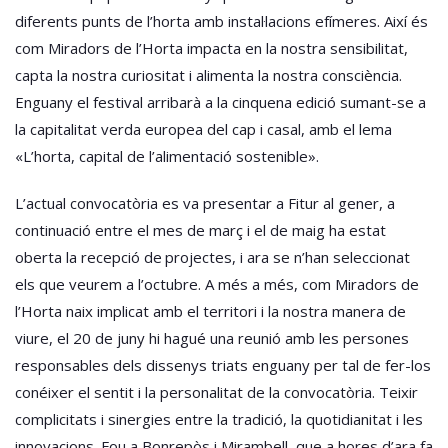
diferents punts de l’horta amb instal·lacions efímeres. Així és
com Miradors de l’Horta impacta en la nostra sensibilitat,
capta la nostra curiositat i alimenta la nostra consciència.
Enguany el festival arribarà a la cinquena edició sumant-se a
la capitalitat verda europea del cap i casal, amb el lema
«L’horta, capital de l’alimentació sostenible».
L’actual convocatòria es va presentar a Fitur al gener, a
continuació entre el mes de març i el de maig ha estat
oberta la recepció de projectes, i ara se n’han seleccionat
els que veurem a l’octubre. A més a més, com Miradors de
l’Horta naix implicat amb el territori i la nostra manera de
viure, el 20 de juny hi hagué una reunió amb les persones
responsables dels dissenys triats enguany per tal de fer-los
conéixer el sentit i la personalitat de la convocatòria. Teixir
complicitats i sinergies entre la tradició, la quotidianitat i les
innovacions. Fou a Bonrepòs i Mirambell, que a hores d’ara fa