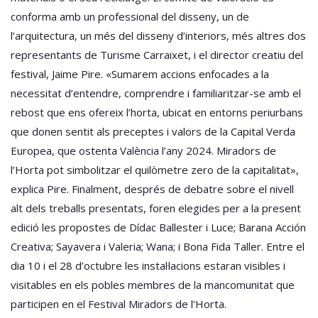
conforma amb un professional del disseny, un de
l’arquitectura, un més del disseny d’interiors, més altres dos
representants de Turisme Carraixet, i el director creatiu del
festival, Jaime Pire. «Sumarem accions enfocades a la
necessitat d’entendre, comprendre i familiaritzar-se amb el
rebost que ens ofereix l’horta, ubicat en entorns periurbans
que donen sentit als preceptes i valors de la Capital Verda
Europea, que ostenta València l’any 2024. Miradors de
l’Horta pot simbolitzar el quilòmetre zero de la capitalitat»,
explica Pire. Finalment, després de debatre sobre el nivell
alt dels treballs presentats, foren elegides per a la present
edició les propostes de Dídac Ballester i Luce; Barana Acción
Creativa; Sayavera i Valeria; Wana; i Bona Fida Taller. Entre el
dia 10 i el 28 d’octubre les instal·lacions estaran visibles i
visitables en els pobles membres de la mancomunitat que
participen en el Festival Miradors de l’Horta.