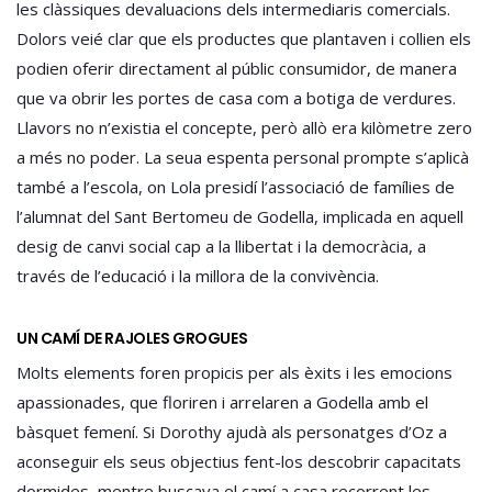
les clàssiques devaluacions dels intermediaris comercials.
Dolors veié clar que els productes que plantaven i collien els
podien oferir directament al públic consumidor, de manera
que va obrir les portes de casa com a botiga de verdures.
Llavors no n’existia el concepte, però allò era kilòmetre zero
a més no poder. La seua espenta personal prompte s’aplicà
també a l’escola, on Lola presidí l’associació de famílies de
l’alumnat del Sant Bertomeu de Godella, implicada en aquell
desig de canvi social cap a la llibertat i la democràcia, a
través de l’educació i la millora de la convivència.
UN CAMÍ DE RAJOLES GROGUES
Molts elements foren propicis per als èxits i les emocions
apassionades, que floriren i arrelaren a Godella amb el
bàsquet femení. Si Dorothy ajudà als personatges d’Oz a
aconseguir els seus objectius fent-los descobrir capacitats
dormides, mentre buscava el camí a casa recorrent les