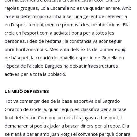
rajoles grogues, Lola Escamilla no es va quedar enrere. Amb
la seua determinació arribà a ser una gerent de referència
en l’esport femení, mentre promovia les col·laboracions. Ella
creia en l’esport com a activitat bona per a totes les
persones, i des de l’estima i la constància va aconseguir
obrir horitzons nous. Més enllà dels èxits del primer equip
de bàsquet, la creació del pavelló esportiu de Godella en
l’època de l’alcalde Bargues ha deixat infraestructures
actives per a tota la població.
UN MILIÓ DE PESSETES
Tot va començar des de la base esportiva del Sagrado
Corazón de Godella, quan l’equip es classificà per a la fase
final del sector. Com que un dels fills jugava a bàsquet, li
demanaren si podia ajudar a buscar diners per al repte. Ella
se n’anà a parlar amb Juan Roig i el convencé perquè donara