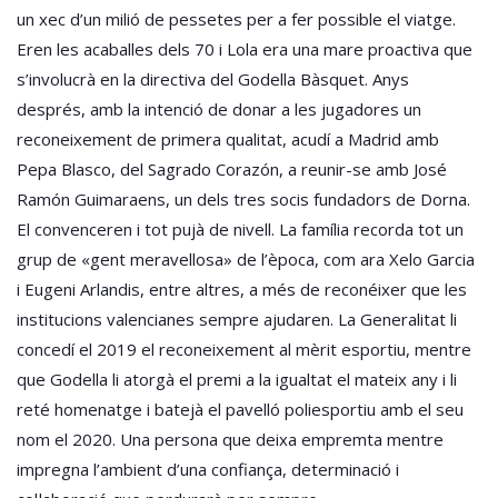
un xec d’un milió de pessetes per a fer possible el viatge.
Eren les acaballes dels 70 i Lola era una mare proactiva que
s’involucrà en la directiva del Godella Bàsquet. Anys
després, amb la intenció de donar a les jugadores un
reconeixement de primera qualitat, acudí a Madrid amb
Pepa Blasco, del Sagrado Corazón, a reunir-se amb José
Ramón Guimaraens, un dels tres socis fundadors de Dorna.
El convenceren i tot pujà de nivell. La família recorda tot un
grup de «gent meravellosa» de l’època, com ara Xelo Garcia
i Eugeni Arlandis, entre altres, a més de reconéixer que les
institucions valencianes sempre ajudaren. La Generalitat li
concedí el 2019 el reconeixement al mèrit esportiu, mentre
que Godella li atorgà el premi a la igualtat el mateix any i li
reté homenatge i batejà el pavelló poliesportiu amb el seu
nom el 2020. Una persona que deixa empremta mentre
impregna l’ambient d’una confiança, determinació i