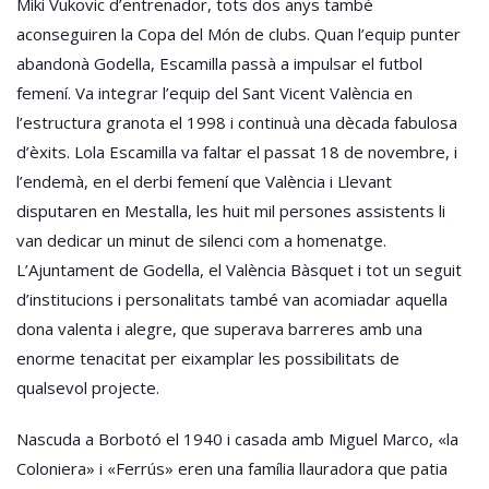
Miki Vukovic d’entrenador, tots dos anys també
aconseguiren la Copa del Món de clubs. Quan l’equip punter
abandonà Godella, Escamilla passà a impulsar el futbol
femení. Va integrar l’equip del Sant Vicent València en
l’estructura granota el 1998 i continuà una dècada fabulosa
d’èxits. Lola Escamilla va faltar el passat 18 de novembre, i
l’endemà, en el derbi femení que València i Llevant
disputaren en Mestalla, les huit mil persones assistents li
van dedicar un minut de silenci com a homenatge.
L’Ajuntament de Godella, el València Bàsquet i tot un seguit
d’institucions i personalitats també van acomiadar aquella
dona valenta i alegre, que superava barreres amb una
enorme tenacitat per eixamplar les possibilitats de
qualsevol projecte.
Nascuda a Borbotó el 1940 i casada amb Miguel Marco, «la
Coloniera» i «Ferrús» eren una família llauradora que patia