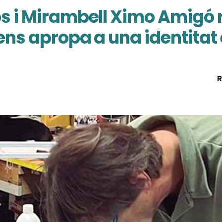
òs i Mirambell Ximo Amigó 
 ens apropa a una identitat
R