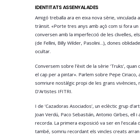
IDENTITATS ASSENYALADES
Amigó treballa ara en eixa nova sèrie, vinculada 
trànsit. «Porte tres anys amb açò com si fora un
conversen amb la imperfecció de les clivelles, els
(de Fellini, Billy Wilder, Pasolini…), dones oblid
ocultar.
Conversem sobre l’èxit de la sèrie ‘Truks’, quan
el cap per a pintar». Parlem sobre Pepe Ciriaco, a
somriure nostàlgic propi de les grans vivències,
D’Artistes IFITRI.
I de ‘Cazadoras Asociados’, un eclèctic grup d’a
Joan Verdú, Paco Sebastián, Antonio Girbes, ell i
recorda. La primera exposició va ser en l’escala 
també, somriu recordant els vincles creats arran