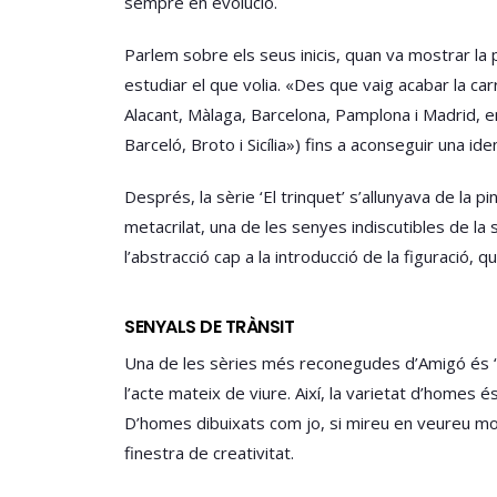
sempre en evolució.
Parlem sobre els seus inicis, quan va mostrar la 
estudiar el que volia. «Des que vaig acabar la ca
Alacant, Màlaga, Barcelona, Pamplona i Madrid, en
Barceló, Broto i Sicília») fins a aconseguir una id
Després, la sèrie ‘El trinquet’ s’allunyava de la pi
metacrilat, una de les senyes indiscutibles de la 
l’abstracció cap a la introducció de la figuració, q
SENYALS DE TRÀNSIT
Una de les sèries més reconegudes d’Amigó és ‘L
l’acte mateix de viure. Així, la varietat d’homes é
D’homes dibuixats com jo, si mireu en veureu molts
finestra de creativitat.