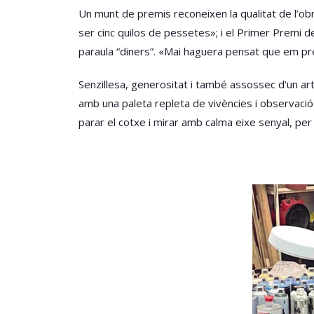
Un munt de premis reconeixen la qualitat de l’obr
ser cinc quilos de pessetes»; i el Primer Premi d
paraula “diners”. «Mai haguera pensat que em pre
Senzillesa, generositat i també assossec d’un art
amb una paleta repleta de vivències i observació. A
parar el cotxe i mirar amb calma eixe senyal, per 