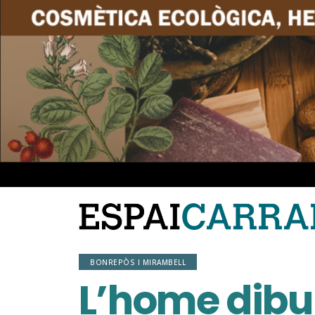
BONREPÒS I MIRAMBELL
L’home dibui