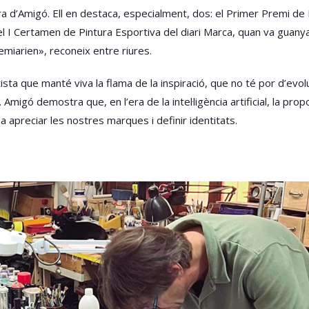
a d’Amigó. Ell en destaca, especialment, dos: el Primer Premi de P
el I Certamen de Pintura Esportiva del diari Marca, quan va guanya
miarien», reconeix entre riures.
ista que manté viva la flama de la inspiració, que no té por d’evo
migó demostra que, en l’era de la intel·ligència artificial, la propo
a apreciar les nostres marques i definir identitats.