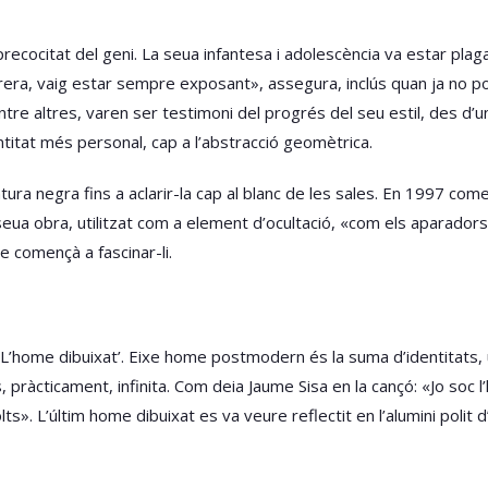
precocitat del geni. La seua infantesa i adolescència va estar plag
rrera, vaig estar sempre exposant», assegura, inclús quan ja no po
tre altres, varen ser testimoni del progrés del seu estil, des d’u
entitat més personal, cap a l’abstracció geomètrica.
ntura negra fins a aclarir-la cap al blanc de les sales. En 1997 come
seua obra, utilitzat com a element d’ocultació, «com els aparadors
ue començà a fascinar-li.
’home dibuixat’. Eixe home postmodern és la suma d’identitats, u
s, pràcticament, infinita. Com deia Jaume Sisa en la cançó: «Jo soc l
». L’últim home dibuixat es va veure reflectit en l’alumini polit d’