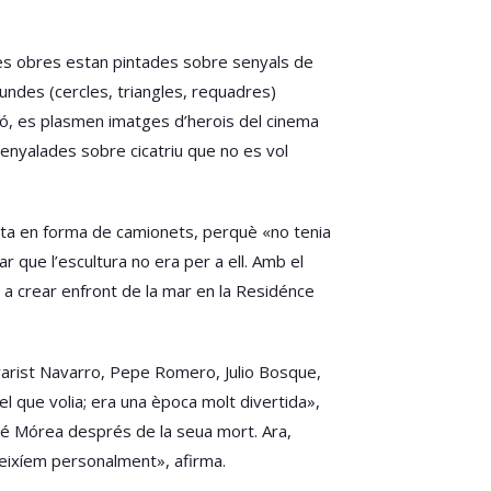
 les obres estan pintades sobre senyals de
undes (cercles, triangles, requadres)
tació, es plasmen imatges d’herois del cinema
ssenyalades sobre cicatriu que no es vol
usta en forma de camionets, perquè «no tenia
r que l’escultura no era per a ell. Amb el
 a crear enfront de la mar en la Residénce
Evarist Navarro, Pepe Romero, Julio Bosque,
el que volia; era una època molt divertida»,
José Mórea després de la seua mort. Ara,
neixíem personalment», afirma.