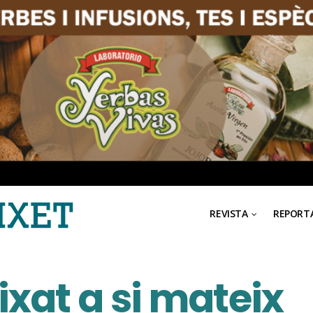
REVISTA
REPORT
xat a si mateix