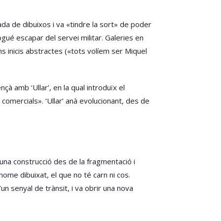
ada de dibuixos i va «tindre la sort» de poder
gué escapar del servei militar. Galeries en
ns inicis abstractes («tots volíem ser Miquel
nçà amb ‘Ullar’, en la qual introduïx el
 comercials». ‘Ullar’ anà evolucionant, des de
na construcció des de la fragmentació i
’home dibuixat, el que no té carn ni cos.
un senyal de trànsit, i va obrir una nova