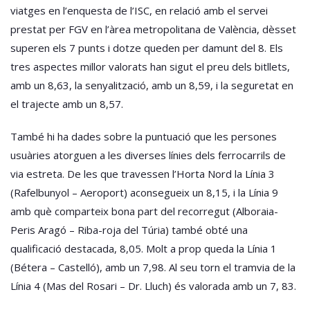
viatges en l’enquesta de l’ISC, en relació amb el servei
prestat per FGV en l’àrea metropolitana de València, dèsset
superen els 7 punts i dotze queden per damunt del 8. Els
tres aspectes millor valorats han sigut el preu dels bitllets,
amb un 8,63, la senyalització, amb un 8,59, i la seguretat en
el trajecte amb un 8,57.
També hi ha dades sobre la puntuació que les persones
usuàries atorguen a les diverses línies dels ferrocarrils de
via estreta. De les que travessen l’Horta Nord la Línia 3
(Rafelbunyol – Aeroport) aconsegueix un 8,15, i la Línia 9
amb què comparteix bona part del recorregut (Alboraia-
Peris Aragó – Riba-roja del Túria) també obté una
qualificació destacada, 8,05. Molt a prop queda la Línia 1
(Bétera – Castelló), amb un 7,98. Al seu torn el tramvia de la
Línia 4 (Mas del Rosari – Dr. Lluch) és valorada amb un 7, 83.