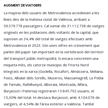
AUGMENT DE VIATGERS
La majoria dels usuaris de Metrovalencia accedeixen a les
línies des de la mateixa ciutat de València, arribant a
59.379.778 passatgers. Cal sumar els 31.112.738 de viatges
originats en les poblacions dels voltants de la capital, que
suposen un 34,4% del total de viatges efectuats amb
Metrovalencia el 2023. Són unes xifres en creixement que
parlen del paper tan important en la vertebració del territori
del transport públic metropolità. Si encara concretem una
miqueta més, els catorze municipis de l’Horta Nord
integrats en la xarxa (Godella, Rocafort, Almàssera, Meliana,
Foios, Albalat dels Sorells, Museros, Massamagrell, La Pobla
de Farnals, Rafelbunyol, Alboraia, Montcada, Alfara,
Burjassot i Paterna) registraren 13.845.792 usuaris, el
15,30% del total. Hi destaca Burjassot, amb 4.104.076 de
viatgers, el 4,54% de l’àrea exterior a València. També