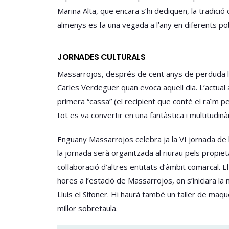
Marina Alta, que encara s’hi dediquen, la tradició c
almenys es fa una vegada a l’any en diferents pob
JORNADES CULTURALS
Massarrojos, després de cent anys de perduda la t
Carles Verdeguer quan evoca aquell dia. L’actual 
primera “cassa” (el recipient que conté el raïm p
tot es va convertir en una fantàstica i multitudinàr
Enguany Massarrojos celebra ja la VI jornada de l
la jornada serà organitzada al riurau pels propiet
col·laboració d’altres entitats d’àmbit comarcal.
hores a l’estació de Massarrojos, on s’iniciara l
Lluís el Sifoner. Hi haurà també un taller de maq
millor sobretaula.