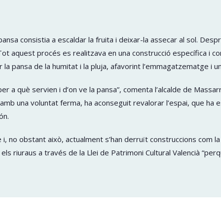
ansa consistia a escaldar la fruita i deixar-la assecar al sol. Despr
t aquest procés es realitzava en una construcció específica i condi
a pansa de la humitat i la pluja, afavorint l’emmagatzematge i un
r per a què servien i d’on ve la pansa”, comenta l’alcalde de Massa
, amb una voluntat ferma, ha aconseguit revalorar l’espai, que ha 
ón.
e i, no obstant això, actualment s’han derruït construccions com l
els riuraus a través de la Llei de Patrimoni Cultural Valencià “per