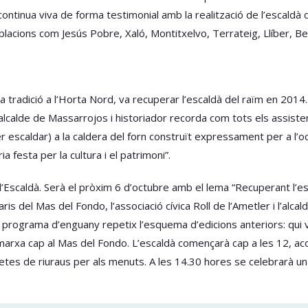
ontinua viva de forma testimonial amb la realització de l’escaldà d’i
lacions com Jesús Pobre, Xaló, Montitxelvo, Terrateig, Llíber, Be
radició a l’Horta Nord, va recuperar l’escaldà del raïm en 2014. “
alcalde de Massarrojos i historiador recorda com tots els assiste
er escaldar) a la caldera del forn construït expressament per a l’o
ia festa per la cultura i el patrimoni”.
’Escaldà. Serà el pròxim 6 d’octubre amb el lema “Recuperant l’esc
aris del Mas del Fondo, l’associació cívica Roll de l’Ametler i l’al
 El programa d’enguany repetix l’esquema d’edicions anteriors: qui 
a marxa cap al Mas del Fondo. L’escaldà començarà cap a les 12, a
uetes de riuraus per als menuts. A les 14.30 hores se celebrarà un