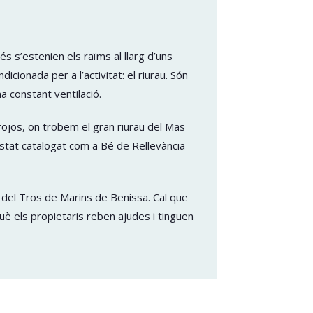
és s’estenien els raïms al llarg d’uns
cionada per a l’activitat: el riurau. Són
a constant ventilació.
rrojos, on trobem el gran riurau del Mas
estat catalogat com a Bé de Rellevància
a del Tros de Marins de Benissa. Cal que
què els propietaris reben ajudes i tinguen