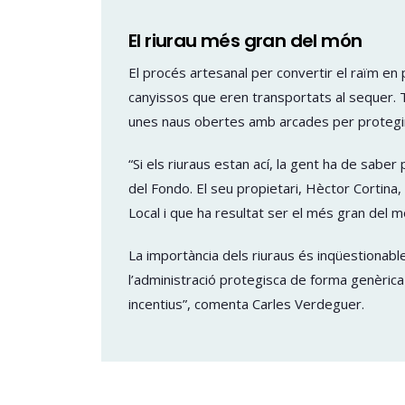
El riurau més gran del món
El procés artesanal per convertir el raïm en p
canyissos que eren transportats al sequer. To
unes naus obertes amb arcades per protegir l
“Si els riuraus estan ací, la gent ha de sabe
del Fondo. El seu propietari, Hèctor Cortina
Local i que ha resultat ser el més gran del m
La importància dels riuraus és inqüestionabl
l’administració protegisca de forma genèrica 
incentius”, comenta Carles Verdeguer.