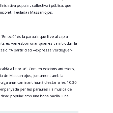
niciativa popular, col·lectiva i pública, que
nicolet, Teulada i Massarrojos.
Emoció” és la paraula que li ve al cap a
nts es van esborronar quan es va introduir la
casió. “A partir d’ací –expressa Verdeguer-
aldà a l’Horta!”. Com en edicions anteriors,
caldia de Massarrojos, juntament amb la
vulga anar caminant haurà d’estar a les 10.30
companyada per les paraules i la música de
 dinar popular amb una bona paella i una