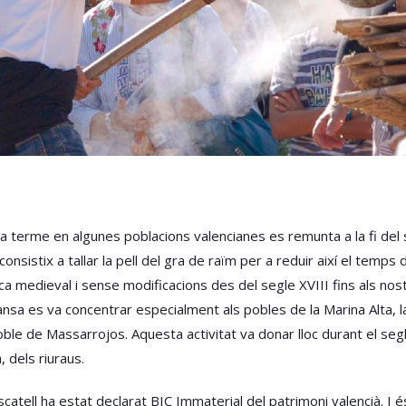
 terme en algunes poblacions valencianes es remunta a la fi del se
sistix a tallar la pell del gra de raïm per a reduir així el temps 
ca medieval i sense modificacions des del segle XVIII fins als no
nsa es va concentrar especialment als pobles de la Marina Alta, la 
e de Massarrojos. Aquesta activitat va donar lloc durant el segle 
, dels riuraus.
atell ha estat declarat BIC Immaterial del patrimoni valencià. I és