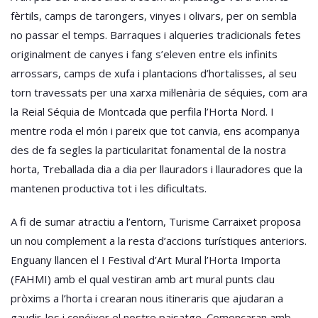
fèrtils, camps de tarongers, vinyes i olivars, per on sembla
no passar el temps. Barraques i alqueries tradicionals fetes
originalment de canyes i fang s’eleven entre els infinits
arrossars, camps de xufa i plantacions d’hortalisses, al seu
torn travessats per una xarxa mil·lenària de séquies, com ara
la Reial Séquia de Montcada que perfila l’Horta Nord. I
mentre roda el món i pareix que tot canvia, ens acompanya
des de fa segles la particularitat fonamental de la nostra
horta, Treballada dia a dia per llauradors i llauradores que la
mantenen productiva tot i les dificultats.
A fi de sumar atractiu a l’entorn, Turisme Carraixet proposa
un nou complement a la resta d’accions turístiques anteriors.
Enguany llancen el I Festival d’Art Mural l’Horta Importa
(FAHMI) amb el qual vestiran amb art mural punts clau
pròxims a l’horta i crearan nous itineraris que ajudaran a
gaudir-los i conéixer el nostre paisatge. Començaran amb