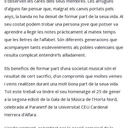
s’observen les cares dels seus membres. Les arrugues
d’alguns fan pensar que, malgrat els canvis portats pels
anys, la banda no ha deixat de formar part de la seua vida. Al
seu costat podem trobar una persona jove que potser va
aprendre a llegir les notes pràcticament al mateix temps
que les lletres de l’alfabet. Són diferents generacions que
acompanyen tants esdeveniments als pobles valencians que
resulta complicat entendre’ls aïlladament.
Els beneficis de formar part d’una societat musical són el
resultat de cert sacrifici, d’un compromís que moltes veïnes
i veïns realitzen durant una molt bona part de la seua vida.
Tot este treball va tindre el seu homenatge el 25 de gener
a la segona edició de la Gala de la Música de l’Horta Nord,
celebrada al Paranimf de la Universitat CEU Cardenal
Herrera d’Alfara.
L’esdeveniment, organitzat per la secció comarcal de la