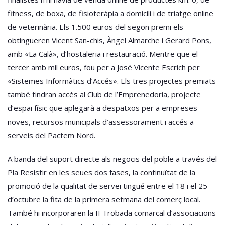
fitness, de boxa, de fisioteràpia a domicili i de triatge online
de veterinària. Els 1.500 euros del segon premi els
obtingueren Vicent San-chis, Àngel Almarche i Gerard Pons,
amb «La Calà», d’hostaleria i restauració. Mentre que el
tercer amb mil euros, fou per a José Vicente Escrich per
«Sistemes Informàtics d’Accés». Els tres projectes premiats
també tindran accés al Club de l’Emprenedoria, projecte
d’espai físic que aplegarà a despatxos per a empreses
noves, recursos municipals d’assessorament i accés a
serveis del Pactem Nord.
A banda del suport directe als negocis del poble a través del
Pla Resistir en les seues dos fases, la continuïtat de la
promoció de la qualitat de servei tingué entre el 18 i el 25
d’octubre la fita de la primera setmana del comerç local.
També hi incorporaren la II Trobada comarcal d’associacions