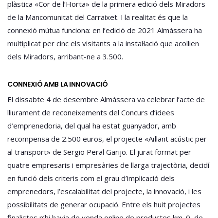
plàstica «Cor de l’Horta» de la primera edició dels Miradors
de la Mancomunitat del Carraixet. I la realitat és que la
connexió mútua funciona: en l’edició de 2021 Almàssera ha
multiplicat per cinc els visitants a la instal·lació que acollien
dels Miradors, arribant-ne a 3.500.
CONNEXIÓ AMB LA INNOVACIÓ
El dissabte 4 de desembre Almàssera va celebrar l’acte de
lliurament de reconeixements del Concurs d’idees
d’emprenedoria, del qual ha estat guanyador, amb
recompensa de 2.500 euros, el projecte «Aïllant acústic per
al transport» de Sergio Peral Garijo. El jurat format per
quatre empresaris i empresàries de llarga trajectòria, decidí
en funció dels criteris com el grau d’implicació dels
emprenedors, l’escalabilitat del projecte, la innovació, i les
possibilitats de generar ocupació. Entre els huit projectes
finalistes n’hi havia de venda online de productes km. 0, de