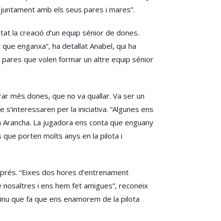
 juntament amb els seus pares i mares”.
tat la creació d’un equip sénior de dones.
t que enganxa”, ha detallat Anabel, qui ha
s pares que volen formar un altre equip sénior
crar més dones, que no va quallar. Va ser un
s’interessaren per la iniciativa. “Algunes ens
ca Arancha. La jugadora ens conta que enguany
que porten molts anys en la pilota i
després. “Eixes dos hores d’entrenament
e nosaltres i ens hem fet amigues”, reconeix
inu que fa que ens enamorem de la pilota