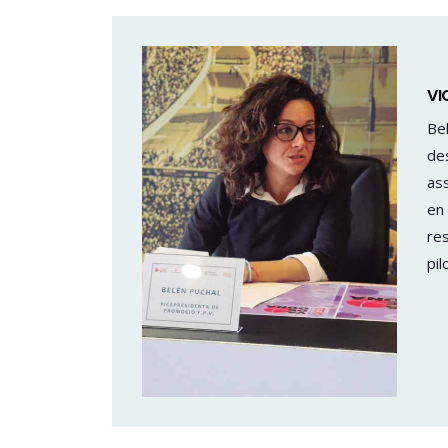
VI
Bel
des
ass
en 
res
pil