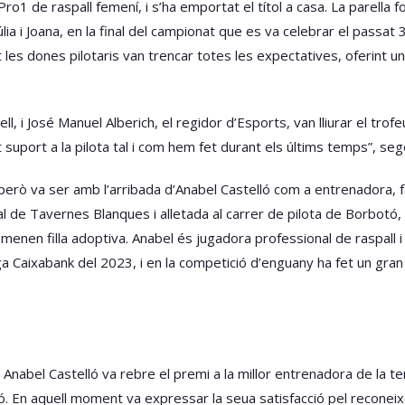
 Pro1 de raspall femení, i s’ha emportat el títol a casa. La parella
úlia i Joana, en la final del campionat que es va celebrar el passa
 les dones pilotaris van trencar totes les expectatives, oferint u
, i José Manuel Alberich, el regidor d’Esports, van lliurar el trof
uport a la pilota tal i com hem fet durant els últims temps”, sego
, però va ser amb l’arribada d’Anabel Castelló com a entrenadora, f
al de Tavernes Blanques i alletada al carrer de pilota de Borbotó
enen filla adoptiva. Anabel és jugadora professional de raspall i 
ga Caixabank del 2023, i en la competició d’enguany ha fet un gra
Anabel Castelló va rebre el premi a la millor entrenadora de la t
ió. En aquell moment va expressar la seua satisfacció pel recone