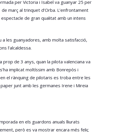
 formada per Victoria i Isabel va guanyar 25 per
t 3 de març al trinquet d’Orba. L’enfrontament
n espectacle de gran qualitat amb un intens
eu a les guanyadores, amb molta satisfacció,
ns l’alcaldessa.
a prop de 3 anys, quan la pilota valenciana va
, s’ha implicat moltíssim amb Bonrepòs i
en el rànquing de pilotaris es troba entre les
n paper junt amb les germanes Irene i Mireia
emporada en els guardons anuals lliurats
ixement, però es va mostrar encara més feliç