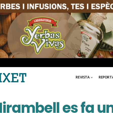
REVISTA
REPORT
rambell es fa un 