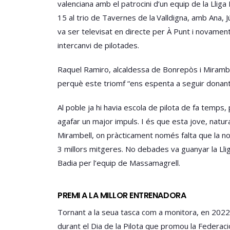
valenciana amb el patrocini d’un equip de la Lliga
15 al trio de Tavernes de la Valldigna, amb Ana, J
va ser televisat en directe per À Punt i novament
intercanvi de pilotades.
Raquel Ramiro, alcaldessa de Bonrepòs i Mirambell
perquè este triomf “ens espenta a seguir donant s
Al poble ja hi havia escola de pilota de fa temps
agafar un major impuls. I és que esta jove, natur
Mirambell, on pràcticament només falta que la nom
3 millors mitgeres. No debades va guanyar la Lli
Badia per l’equip de Massamagrell.
PREMI A LA MILLOR ENTRENADORA
Tornant a la seua tasca com a monitora, en 2022 
durant el Dia de la Pilota que promou la Federac