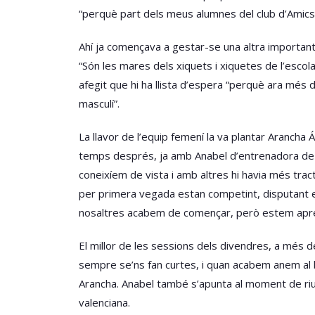
“perquè part dels meus alumnes del club d’Amics
Ahí ja començava a gestar-se una altra important 
“Són les mares dels xiquets i xiquetes de l’escola
afegit que hi ha llista d’espera “perquè ara més
masculí”.
La llavor de l’equip femení la va plantar Arancha
temps després, ja amb Anabel d’entrenadora de l’e
coneixíem de vista i amb altres hi havia més tra
per primera vegada estan competint, disputant el
nosaltres acabem de començar, però estem apre
El millor de les sessions dels divendres, a més d
sempre se’ns fan curtes, i quan acabem anem al b
Arancha. Anabel també s’apunta al moment de riu
valenciana.