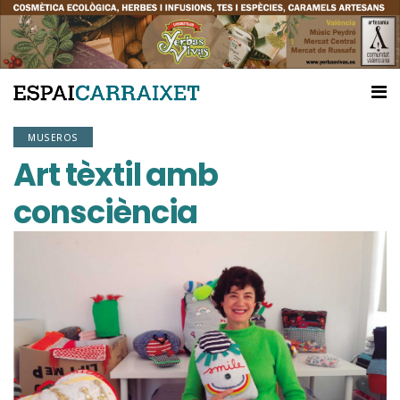
MUSEROS
Art tèxtil amb
consciència