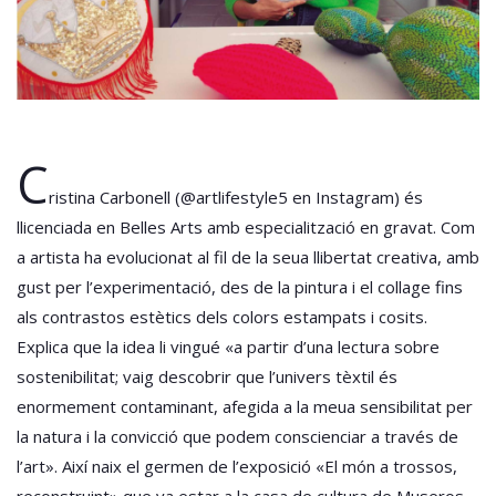
C
ristina Carbonell (@artlifestyle5 en Instagram) és
llicenciada en Belles Arts amb especialització en gravat. Com
a artista ha evolucionat al fil de la seua llibertat creativa, amb
gust per l’experimentació, des de la pintura i el collage fins
als contrastos estètics dels colors estampats i cosits.
Explica que la idea li vingué «a partir d’una lectura sobre
sostenibilitat; vaig descobrir que l’univers tèxtil és
enormement contaminant, afegida a la meua sensibilitat per
la natura i la convicció que podem conscienciar a través de
l’art». Així naix el germen de l’exposició «El món a trossos,
reconstruint» que va estar a la casa de cultura de Museros