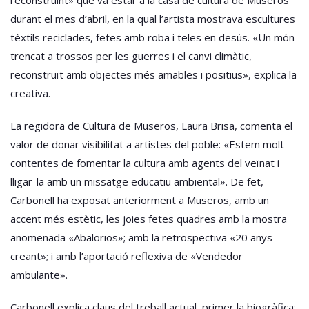
durant el mes d’abril, en la qual l’artista mostrava escultures
tèxtils reciclades, fetes amb roba i teles en desús. «Un món
trencat a trossos per les guerres i el canvi climàtic,
reconstruït amb objectes més amables i positius», explica la
creativa.
La regidora de Cultura de Museros, Laura Brisa, comenta el
valor de donar visibilitat a artistes del poble: «Estem molt
contentes de fomentar la cultura amb agents del veïnat i
lligar-la amb un missatge educatiu ambiental». De fet,
Carbonell ha exposat anteriorment a Museros, amb un
accent més estètic, les joies fetes quadres amb la mostra
anomenada «Abalorios»; amb la retrospectiva «20 anys
creant»; i amb l’aportació reflexiva de «Vendedor
ambulante».
Carbonell explica claus del treball actual, primer la biogràfica: