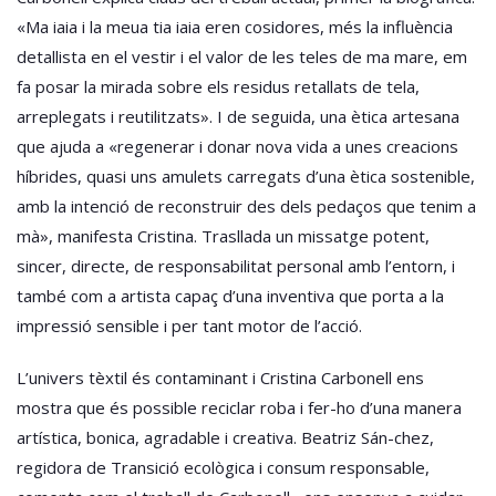
«Ma iaia i la meua tia iaia eren cosidores, més la influència
detallista en el vestir i el valor de les teles de ma mare, em
fa posar la mirada sobre els residus retallats de tela,
arreplegats i reutilitzats». I de seguida, una ètica artesana
que ajuda a «regenerar i donar nova vida a unes creacions
híbrides, quasi uns amulets carregats d’una ètica sostenible,
amb la intenció de reconstruir des dels pedaços que tenim a
mà», manifesta Cristina. Trasllada un missatge potent,
sincer, directe, de responsabilitat personal amb l’entorn, i
també com a artista capaç d’una inventiva que porta a la
impressió sensible i per tant motor de l’acció.
L’univers tèxtil és contaminant i Cristina Carbonell ens
mostra que és possible reciclar roba i fer-ho d’una manera
artística, bonica, agradable i creativa. Beatriz Sán-chez,
regidora de Transició ecològica i consum responsable,