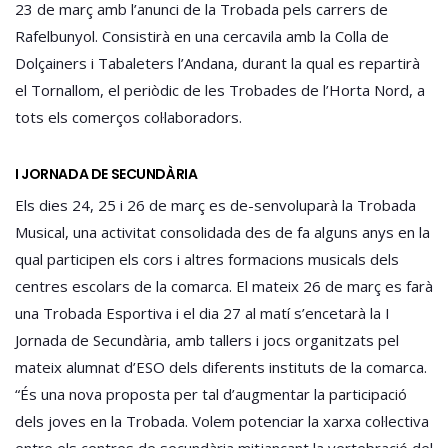
23 de març amb l’anunci de la Trobada pels carrers de
Rafelbunyol. Consistirà en una cercavila amb la Colla de
Dolçainers i Tabaleters l’Andana, durant la qual es repartirà
el Tornallom, el periòdic de les Trobades de l’Horta Nord, a
tots els comerços col·laboradors.
I JORNADA DE SECUNDÀRIA
Els dies 24, 25 i 26 de març es de-senvoluparà la Trobada
Musical, una activitat consolidada des de fa alguns anys en la
qual participen els cors i altres formacions musicals dels
centres escolars de la comarca. El mateix 26 de març es farà
una Trobada Esportiva i el dia 27 al matí s’encetarà la I
Jornada de Secundària, amb tallers i jocs organitzats pel
mateix alumnat d’ESO dels diferents instituts de la comarca.
“És una nova proposta per tal d’augmentar la participació
dels joves en la Trobada. Volem potenciar la xarxa col·lectiva
entre els centres de secundària mitjançant la vertebració del