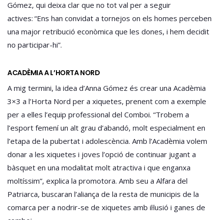
Gómez, qui deixa clar que no tot val per a seguir
actives: “Ens han convidat a tornejos on els homes perceben
una major retribució econòmica que les dones, i hem decidit
no participar-hi”.
ACADÈMIA A L’HORTA NORD
A mig termini, la idea d’Anna Gómez és crear una Acadèmia
3×3 a l’Horta Nord per a xiquetes, prenent com a exemple
per a elles l’equip professional del Comboi. “Trobem a
l’esport femení un alt grau d’abandó, molt especialment en
l’etapa de la pubertat i adolescència. Amb l’Acadèmia volem
donar a les xiquetes i joves l’opció de continuar jugant a
bàsquet en una modalitat molt atractiva i que enganxa
moltíssim”, explica la promotora. Amb seu a Alfara del
Patriarca, buscaran l’aliança de la resta de municipis de la
comarca per a nodrir-se de xiquetes amb il·lusió i ganes de