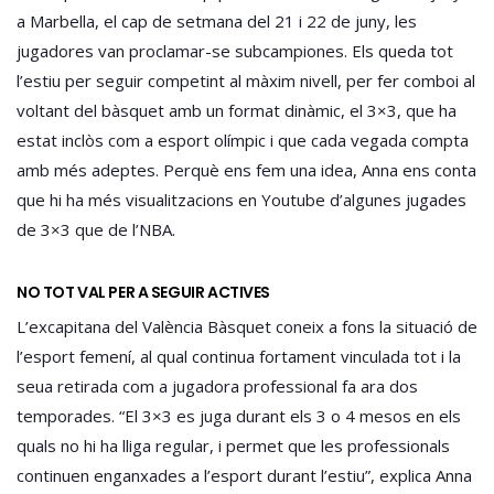
a Marbella, el cap de setmana del 21 i 22 de juny, les
jugadores van proclamar-se subcampiones. Els queda tot
l’estiu per seguir competint al màxim nivell, per fer comboi al
voltant del bàsquet amb un format dinàmic, el 3×3, que ha
estat inclòs com a esport olímpic i que cada vegada compta
amb més adeptes. Perquè ens fem una idea, Anna ens conta
que hi ha més visualitzacions en Youtube d’algunes jugades
de 3×3 que de l’NBA.
NO TOT VAL PER A SEGUIR ACTIVES
L’excapitana del València Bàsquet coneix a fons la situació de
l’esport femení, al qual continua fortament vinculada tot i la
seua retirada com a jugadora professional fa ara dos
temporades. “El 3×3 es juga durant els 3 o 4 mesos en els
quals no hi ha lliga regular, i permet que les professionals
continuen enganxades a l’esport durant l’estiu”, explica Anna