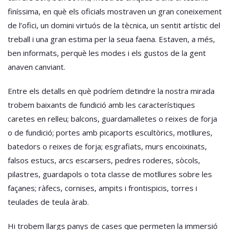
finíssima, en què els oficials mostraven un gran coneixement
de l’ofici, un domini virtuós de la tècnica, un sentit artístic del
treball i una gran estima per la seua faena. Estaven, a més,
ben informats, perquè les modes i els gustos de la gent
anaven canviant.
Entre els detalls en què podríem detindre la nostra mirada
trobem baixants de fundició amb les característiques
caretes en relleu; balcons, guardamalletes o reixes de forja
o de fundició; portes amb picaports escultòrics, motllures,
batedors o reixes de forja; esgrafiats, murs encoixinats,
falsos estucs, arcs escarsers, pedres roderes, sòcols,
pilastres, guardapols o tota classe de motllures sobre les
façanes; ràfecs, cornises, ampits i frontispicis, torres i
teulades de teula àrab.
Hi trobem llargs panys de cases que permeten la immersió