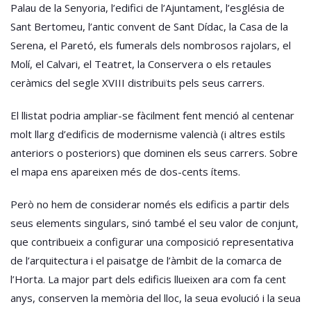
Palau de la Senyoria, l’edifici de l’Ajuntament, l’església de
Sant Bertomeu, l’antic convent de Sant Dídac, la Casa de la
Serena, el Paretó, els fumerals dels nombrosos rajolars, el
Molí, el Calvari, el Teatret, la Conservera o els retaules
ceràmics del segle XVIII distribuïts pels seus carrers.
El llistat podria ampliar-se fàcilment fent menció al centenar
molt llarg d’edificis de modernisme valencià (i altres estils
anteriors o posteriors) que dominen els seus carrers. Sobre
el mapa ens apareixen més de dos-cents ítems.
Però no hem de considerar només els edificis a partir dels
seus elements singulars, sinó també el seu valor de conjunt,
que contribueix a configurar una composició representativa
de l’arquitectura i el paisatge de l’àmbit de la comarca de
l’Horta. La major part dels edificis llueixen ara com fa cent
anys, conserven la memòria del lloc, la seua evolució i la seua