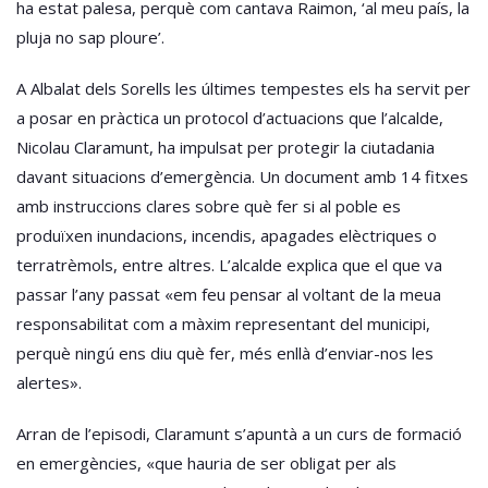
ha estat palesa, perquè com cantava Raimon, ‘al meu país, la
pluja no sap ploure’.
A Albalat dels Sorells les últimes tempestes els ha servit per
a posar en pràctica un protocol d’actuacions que l’alcalde,
Nicolau Claramunt, ha impulsat per protegir la ciutadania
davant situacions d’emergència. Un document amb 14 fitxes
amb instruccions clares sobre què fer si al poble es
produïxen inundacions, incendis, apagades elèctriques o
terratrèmols, entre altres. L’alcalde explica que el que va
passar l’any passat «em feu pensar al voltant de la meua
responsabilitat com a màxim representant del municipi,
perquè ningú ens diu què fer, més enllà d’enviar-nos les
alertes».
Arran de l’episodi, Claramunt s’apuntà a un curs de formació
en emergències, «que hauria de ser obligat per als