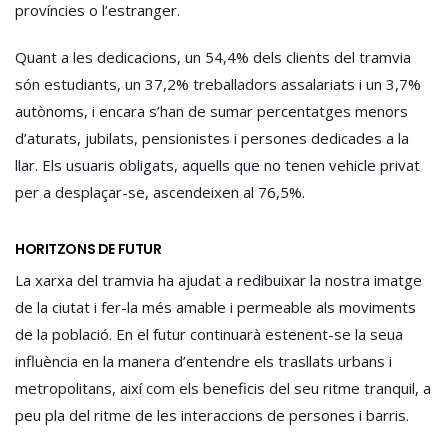
províncies o l’estranger.
Quant a les dedicacions, un 54,4% dels clients del tramvia
són estudiants, un 37,2% treballadors assalariats i un 3,7%
autònoms, i encara s’han de sumar percentatges menors
d’aturats, jubilats, pensionistes i persones dedicades a la
llar. Els usuaris obligats, aquells que no tenen vehicle privat
per a desplaçar-se, ascendeixen al 76,5%.
HORITZONS DE FUTUR
La xarxa del tramvia ha ajudat a redibuixar la nostra imatge
de la ciutat i fer-la més amable i permeable als moviments
de la població. En el futur continuarà estenent-se la seua
influència en la manera d’entendre els trasllats urbans i
metropolitans, així com els beneficis del seu ritme tranquil, a
peu pla del ritme de les interaccions de persones i barris.