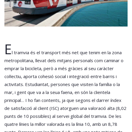
E
l tramvia és el transport més net que tenim en la zona
metropolitana, llevat dels mitjans personals com caminar o
emprar la bicicleta, però a més gràcies al seu caràcter
col·lectiu, aporta cohesió social i integració entre barris i
activitats. Estudiantat, persones que visiten la família o la
mar, i gent que va a la seua faena, en són la clientela
principal… I ho fan contents, ja que segons el darrer índex
de satisfacció al client (ISC) atorguen una valoració alta (8,02
punts de 10 possibles) al servei global del tramvia. De les
quatre línies la millor valorada es la línia 10, amb un 8,78
punts. Darrere van les línies 6 i 8, amb una nota mitjana de