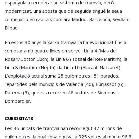
espanyola a recuperar un sistema de tramvia, però
modernitzat, una aposta que de seguida tingué la seua
continuació en capitals com ara Madrid, Barcelona, Sevilla o
Bilbao.
En estos 30 anys la xarxa tramviària ha evolucionat fins a
comptar amb quatre línies en servei: Línia 4 (Mas del
Rosari/Doctor Lluch), la Línia 6 (Tossal del Rei/Marítim), la
Línia 8 (Marítim-/Neptú) i la Línia 10 (Alacant-Natzaret).
L’explotació actual suma 25 quilòmetres i 51 parades,
repartides pels municipis de València (40), Burjassot (6) i
Paterna (5), que els recorren 46 unitats de Siemens i
Bombardier.
CURIOSITATS
Les 46 unitats de tramvia han recorregut 37 milions de
quilòmetres, la qual cosa equival a 925 voltes al món o 96,3