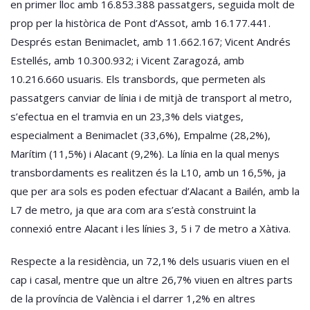
en primer lloc amb 16.853.388 passatgers, seguida molt de
prop per la històrica de Pont d’Assot, amb 16.177.441.
Després estan Benimaclet, amb 11.662.167; Vicent Andrés
Estellés, amb 10.300.932; i Vicent Zaragozá, amb
10.216.660 usuaris. Els transbords, que permeten als
passatgers canviar de línia i de mitjà de transport al metro,
s’efectua en el tramvia en un 23,3% dels viatges,
especialment a Benimaclet (33,6%), Empalme (28,2%),
Marítim (11,5%) i Alacant (9,2%). La línia en la qual menys
transbordaments es realitzen és la L10, amb un 16,5%, ja
que per ara sols es poden efectuar d’Alacant a Bailén, amb la
L7 de metro, ja que ara com ara s’està construint la
connexió entre Alacant i les línies 3, 5 i 7 de metro a Xàtiva.
Respecte a la residència, un 72,1% dels usuaris viuen en el
cap i casal, mentre que un altre 26,7% viuen en altres parts
de la província de València i el darrer 1,2% en altres