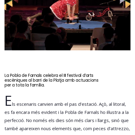
La Pobla de Farnals celebra el III festival d’arts
escèniques al barri de la Platja amb actuacions
per a tota la família.
E
ls escenaris canvien amb el pas d’estació. Açò, al litoral,
es fa encara més evident i la Pobla de Farnals ho il·lustra a la
perfecció. No només els dies són més clars i llargs, sinó que
també apareixen nous elements que, com peces d’attrezzo,