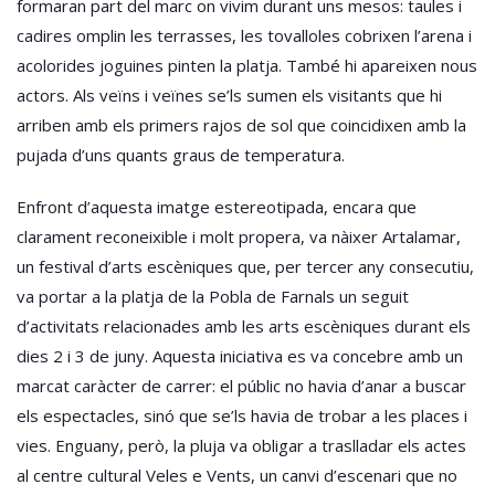
formaran part del marc on vivim durant uns mesos: taules i
cadires omplin les terrasses, les tovalloles cobrixen l’arena i
acolorides joguines pinten la platja. També hi apareixen nous
actors. Als veïns i veïnes se’ls sumen els visitants que hi
arriben amb els primers rajos de sol que coincidixen amb la
pujada d’uns quants graus de temperatura.
Enfront d’aquesta imatge estereotipada, encara que
clarament reconeixible i molt propera, va nàixer Artalamar,
un festival d’arts escèniques que, per tercer any consecutiu,
va portar a la platja de la Pobla de Farnals un seguit
d’activitats relacionades amb les arts escèniques durant els
dies 2 i 3 de juny. Aquesta iniciativa es va concebre amb un
marcat caràcter de carrer: el públic no havia d’anar a buscar
els espectacles, sinó que se’ls havia de trobar a les places i
vies. Enguany, però, la pluja va obligar a traslladar els actes
al centre cultural Veles e Vents, un canvi d’escenari que no