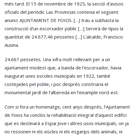
més tard. El 15 de novembre de 1925, la secció d’avisos
oficials del periòdic Las Provincias contenia el següent
anunci: AJUNTAMENT DE FOIOS. […] trau a subhasta la
construcció d’un escorxador públic […] Servirà de tipus la
quantitat de 24.677,46 pessetes […] L’alcalde, Francisco
Ausina.
24.667 pessetes. Una xifra molt rellevant per a un
ajuntament modest que, a banda de l’escorxador, havia
inaugurat unes escoles municipals en 1922, també
costejades pel poble, i poc després construiria el
monumental jardí de l’albereda en l’eixample nord-est.
Com si fora un homenatge, cent anys després, l’Ajuntament
de Foios ha conclòs la rehabilitació integral d’aquest edifici
que es destinarà a Espai Jove i altres usos municipals, on ja
no ressonen ni els xiscles ni els esgarips dels animals, ni