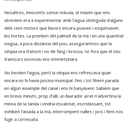
Nosaltres, innocents sense màcula, el màxim que ens
atrevíem era a experimentar amb l’aigua obtinguda d’alguns
dels cent motors que llavors encara poaven i esquitxaven
les hortes. La preníem del palmell de la mà i en una quantitat
exigua, a poca distància del pou, assegurantnos que la
séquia era d’atovó i no de fang i brossa, no fora que el seu
transcurs excessiu ens emmetzinara.
No bevíem l’aigua, però la séquia ens refrescava quan
encara no hi havia piscina municipal. Fins i tot fèiem parada
en algun eixample del canal i ens hi banyàvem. Sabíem que
en breus minuts, prop d’allí, un llaurador aïrat n’advertiria la
minva de la tanda i vindria esvalotat, escridassant, tot
exhibint l’aixada a la mà, interrompent rialles i jocs i fent-nos
fugir a correcuita.