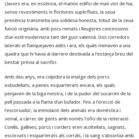
Llavors era, en essència, el mateix edifici de maó vist de hui,
sense revestiments ni floritures supèrflues, la seua
presència transmetia una solidesa honesta, tribut de la seua
funció originària, amb pocs remats i lleugeres concessions
d’un estil modernista tant del gust valencià. Dos corredors
laterals el flanquejaven adés i ara, els quals menaven a una
quadra que hi havia al darrere destinada a l’estança breu del
bestiar prèvia al sacrifici.
Amb deu anys, era colpidora la imatge dels porcs
esbudellats, a penes esquarterats encara, els quals
penjaven de la biga mestra, i de la pudor del socarrim de la
pell passada a la flama d’un bufador. Fins a l’erecció de
l’escorxador, la immolació dels animals era domèstica i
veïnal, a càrrec de gents amb només l’ofici de la reiteració.
Conills, gallines, porcs i corders eren acoltellats, sagnats,
escorxats i esquarterats als corrals, i la sang s’absorbia amb