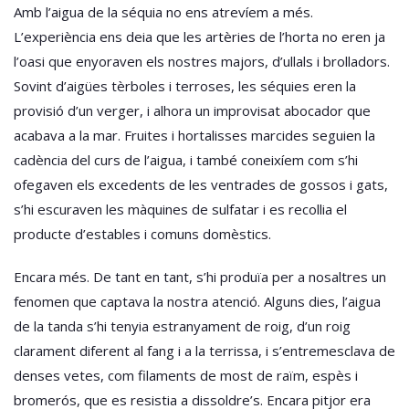
Amb l’aigua de la séquia no ens atrevíem a més.
L’experiència ens deia que les artèries de l’horta no eren ja
l’oasi que enyoraven els nostres majors, d’ullals i brolladors.
Sovint d’aigües tèrboles i terroses, les séquies eren la
provisió d’un verger, i alhora un improvisat abocador que
acabava a la mar. Fruites i hortalisses marcides seguien la
cadència del curs de l’aigua, i també coneixíem com s’hi
ofegaven els excedents de les ventrades de gossos i gats,
s’hi escuraven les màquines de sulfatar i es recollia el
producte d’estables i comuns domèstics.
Encara més. De tant en tant, s’hi produïa per a nosaltres un
fenomen que captava la nostra atenció. Alguns dies, l’aigua
de la tanda s’hi tenyia estranyament de roig, d’un roig
clarament diferent al fang i a la terrissa, i s’entremesclava de
denses vetes, com filaments de most de raïm, espès i
bromerós, que es resistia a dissoldre’s. Encara pitjor era