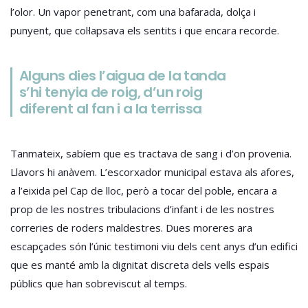
l’olor. Un vapor penetrant, com una bafarada, dolça i
punyent, que col·lapsava els sentits i que encara recorde.
Alguns dies l’aigua de la tanda
s’hi tenyia de roig, d’un roig
diferent al fan i a la terrissa
Tanmateix, sabíem que es tractava de sang i d’on provenia.
Llavors hi anàvem. L’escorxador municipal estava als afores,
a l’eixida pel Cap de lloc, però a tocar del poble, encara a
prop de les nostres tribulacions d’infant i de les nostres
correries de roders maldestres. Dues moreres ara
escapçades són l’únic testimoni viu dels cent anys d’un edifici
que es manté amb la dignitat discreta dels vells espais
públics que han sobreviscut al temps.