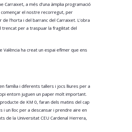
me Carraixet, a més d’una àmplia programació
m començar el nostre recorregut, per
 de l’horta i del barranc del Carraixet. L’obra
rencat per a traspuar la fragilitat del
 de València ha creat un espai efímer que ens
amília i diferents tallers i jocs lliures per a
ropi entorn juguen un paper molt important.
l producte de KM 0, faran dels matins del cap
i un lloc per a descansar i prendre aire en
nts de la Universitat CEU Cardenal Herrera,