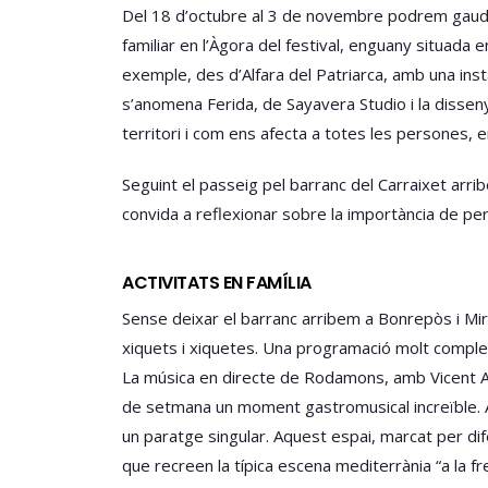
Del 18 d’octubre al 3 de novembre podrem gaudir
familiar en l’Àgora del festival, enguany situad
exemple, des d’Alfara del Patriarca, amb una insta
s’anomena Ferida, de Sayavera Studio i la dissenya
territori i com ens afecta a totes les persones, 
Seguint el passeig pel barranc del Carraixet arrib
convida a reflexionar sobre la importància de per
ACTIVITATS EN FAMÍLIA
Sense deixar el barranc arribem a Bonrepòs i Miramb
xiquets i xiquetes. Una programació molt complet
La música en directe de Rodamons, amb Vicent Ade
de setmana un moment gastromusical increïble. Ac
un paratge singular. Aquest espai, marcat per di
que recreen la típica escena mediterrània “a la f