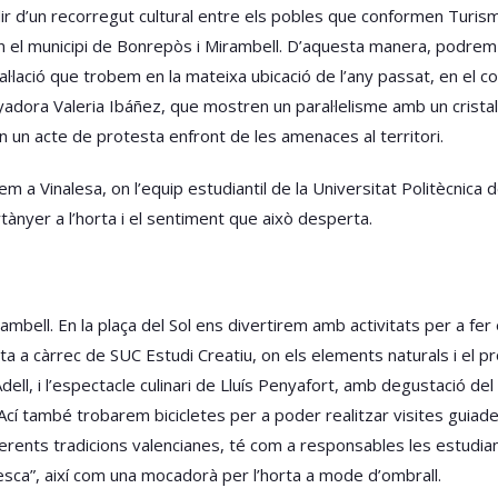
 d’un recorregut cultural entre els pobles que conformen Turis
a en el municipi de Bonrepòs i Mirambell. D’aquesta manera, podre
l·lació que trobem en la mateixa ubicació de l’any passat, en el cor
dora Valeria Ibáñez, que mostren un paral·lelisme amb un cristall t
en un acte de protesta enfront de les amenaces al territori.
em a Vinalesa, on l’equip estudiantil de la Universitat Politècnica
tànyer a l’horta i el sentiment que això desperta.
ell. En la plaça del Sol ens divertirem amb activitats per a fer en f
a a càrrec de SUC Estudi Creatiu, on els elements naturals i el p
ll, i l’espectacle culinari de Lluís Penyafort, amb degustació de
í també trobarem bicicletes per a poder realitzar visites guiades 
ferents tradicions valencianes, té com a responsables les estudia
resca”, així com una mocadorà per l’horta a mode d’ombrall.