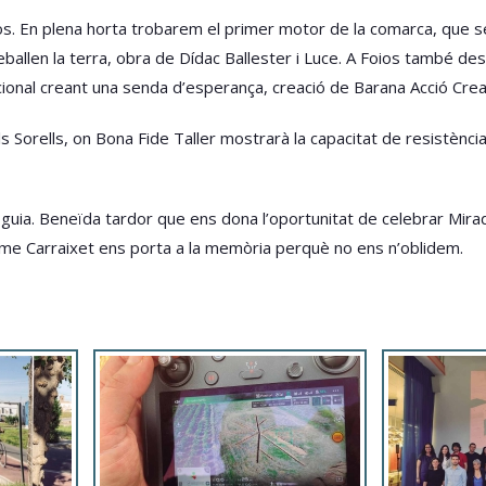
ios. En plena horta trobarem el primer motor de la comarca, que s
llen la terra, obra de Dídac Ballester i Luce. A Foios també desc
cional creant una senda d’esperança, creació de Barana Acció Creat
els Sorells, on Bona Fide Taller mostrarà la capacitat de resistènci
 guia. Beneïda tardor que ens dona l’oportunitat de celebrar Mirad
sme Carraixet ens porta a la memòria perquè no ens n’oblidem.