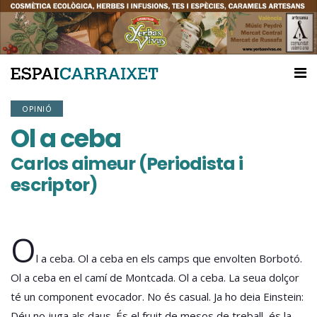
OPINIÓ
Ol a ceba
Carlos aimeur (Periodista i
escriptor)
O
l a ceba. Ol a ceba en els camps que envolten Borbotó.
Ol a ceba en el camí de Montcada. Ol a ceba. La seua dolçor
té un component evocador. No és casual. Ja ho deia Einstein:
Déu no juga als daus. És el fruit de mesos de treball, és la