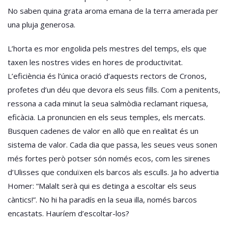
No saben quina grata aroma emana de la terra amerada per
una pluja generosa.
L’horta es mor engolida pels mestres del temps, els que
taxen les nostres vides en hores de productivitat.
L’eficiència és l’única oració d’aquests rectors de Cronos,
profetes d’un déu que devora els seus fills. Com a penitents,
ressona a cada minut la seua salmòdia reclamant riquesa,
eficàcia. La pronuncien en els seus temples, els mercats.
Busquen cadenes de valor en allò que en realitat és un
sistema de valor. Cada dia que passa, les seues veus sonen
més fortes però potser són només ecos, com les sirenes
d’Ulisses que conduïxen els barcos als esculls. Ja ho advertia
Homer: “Malalt serà qui es detinga a escoltar els seus
càntics!”. No hi ha paradís en la seua illa, només barcos
encastats. Hauríem d’escoltar-los?