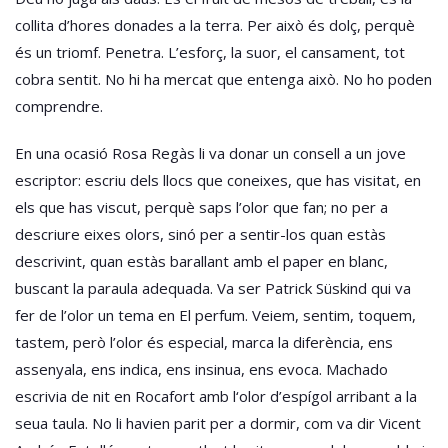
collita d’hores donades a la terra. Per això és dolç, perquè
és un triomf. Penetra. L’esforç, la suor, el cansament, tot
cobra sentit. No hi ha mercat que entenga això. No ho poden
comprendre.
En una ocasió Rosa Regàs li va donar un consell a un jove
escriptor: escriu dels llocs que coneixes, que has visitat, en
els que has viscut, perquè saps l’olor que fan; no per a
descriure eixes olors, sinó per a sentir-los quan estàs
descrivint, quan estàs barallant amb el paper en blanc,
buscant la paraula adequada. Va ser Patrick Süskind qui va
fer de l’olor un tema en El perfum. Veiem, sentim, toquem,
tastem, però l’olor és especial, marca la diferència, ens
assenyala, ens indica, ens insinua, ens evoca. Machado
escrivia de nit en Rocafort amb l‘olor d’espígol arribant a la
seua taula. No li havien parit per a dormir, com va dir Vicent