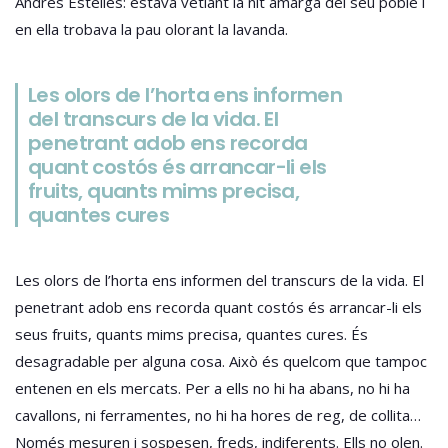
Andrés Estellés: estava vetlant la nit amarga del seu poble i
en ella trobava la pau olorant la lavanda.
Les olors de l’horta ens informen
del transcurs de la vida. El
penetrant adob ens recorda
quant costós és arrancar-li els
fruits, quants mims precisa,
quantes cures
Les olors de l’horta ens informen del transcurs de la vida. El
penetrant adob ens recorda quant costós és arrancar-li els
seus fruits, quants mims precisa, quantes cures. És
desagradable per alguna cosa. Això és quelcom que tampoc
entenen en els mercats. Per a ells no hi ha abans, no hi ha
cavallons, ni ferramentes, no hi ha hores de reg, de collita…
Només mesuren i sospesen, freds, indiferents. Ells no olen.