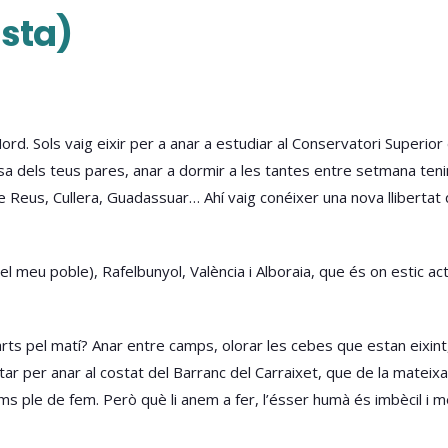
ista)
Nord. Sols vaig eixir per a anar a estudiar al Conservatori Superio
casa dels teus pares, anar a dormir a les tantes entre setmana ten
eus, Cullera, Guadassuar… Ahí vaig conéixer una nova llibertat qu
el meu poble), Rafelbunyol, València i Alboraia, que és on estic act
ts pel matí? Anar entre camps, olorar les cebes que estan eixint, 
ptar per anar al costat del Barranc del Carraixet, que de la mateixa
ams ple de fem. Però què li anem a fer, l’ésser humà és imbècil i m