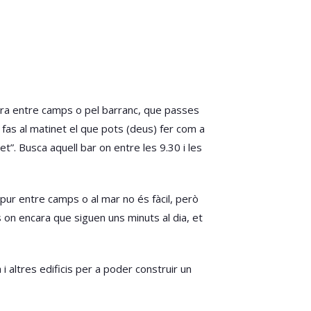
tera entre camps o pel barranc, que passes
 fas al matinet el que pots (deus) fer com a
t”. Busca aquell bar on entre les 9.30 i les
 pur entre camps o al mar no és fàcil, però
 on encara que siguen uns minuts al dia, et
a i altres edificis per a poder construir un