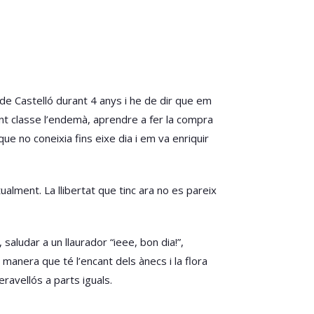
r de Castelló durant 4 anys i he de dir que em
int classe l’endemà, aprendre a fer la compra
e no coneixia fins eixe dia i em va enriquir
ualment. La llibertat que tinc ara no es pareix
saludar a un llaurador “ieee, bon dia!”,
 manera que té l’encant dels ànecs i la flora
eravellós a parts iguals.