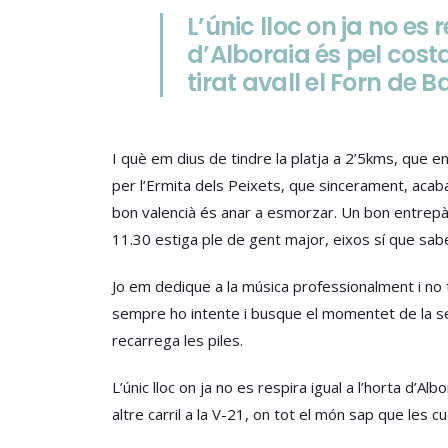
L’únic lloc on ja no es 
d’Alboraia és pel costa
tirat avall el Forn de Ba
I què em dius de tindre la platja a 2’5kms, que 
per l’Ermita dels Peixets, que sincerament, acaba
bon valencià és anar a esmorzar. Un bon entrepà, 
11.30 estiga ple de gent major, eixos sí que sab
Jo em dedique a la música professionalment i no ti
sempre ho intente i busque el momentet de la set
recarrega les piles.
L’únic lloc on ja no es respira igual a l’horta d’Al
altre carril a la V-21, on tot el món sap que les c