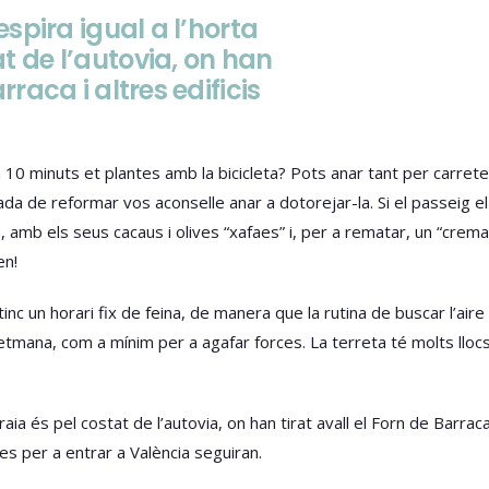
respira igual a l’horta
t de l’autovia, on han
rraca i altres edificis
en 10 minuts et plantes amb la bicicleta? Pots anar tant per carre
da de reformar vos aconselle anar a dotorejar-la. Si el passeig el
amb els seus cacaus i olives “xafaes” i, per a rematar, un “cremae
en!
nc un horari fix de feina, de manera que la rutina de buscar l’aire
mana, com a mínim per a agafar forces. La terreta té molts llocs
boraia és pel costat de l’autovia, on han tirat avall el Forn de Barrac
ues per a entrar a València seguiran.