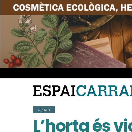
OPINIÓ
L’horta és v