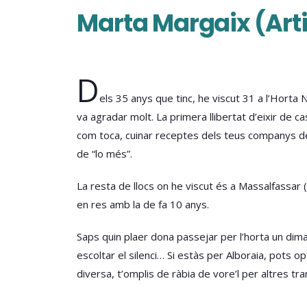
Marta Margaix (Art
D
els 35 anys que tinc, he viscut 31 a l’Horta 
va agradar molt. La primera llibertat d’eixir de 
com toca, cuinar receptes dels teus companys de R
de “lo més”.
La resta de llocs on he viscut és a Massalfassar (
en res amb la de fa 10 anys.
Saps quin plaer dona passejar per l’horta un dimar
escoltar el silenci… Si estàs per Alboraia, pots o
diversa, t’omplis de ràbia de vore’l per altres tr