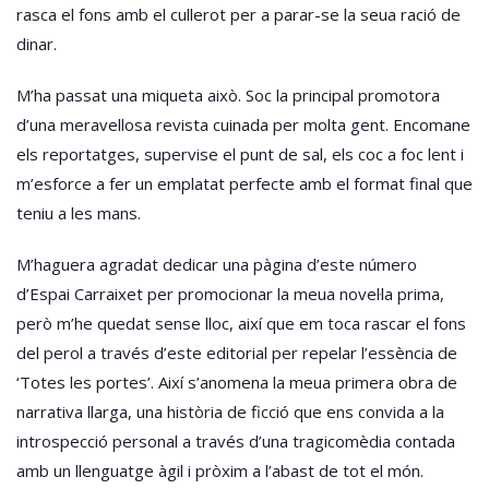
rasca el fons amb el cullerot per a parar-se la seua ració de
dinar.
M’ha passat una miqueta això. Soc la principal promotora
d’una meravellosa revista cuinada per molta gent. Encomane
els reportatges, supervise el punt de sal, els coc a foc lent i
m’esforce a fer un emplatat perfecte amb el format final que
teniu a les mans.
M’haguera agradat dedicar una pàgina d’este número
d’Espai Carraixet per promocionar la meua novel·la prima,
però m’he quedat sense lloc, així que em toca rascar el fons
del perol a través d’este editorial per repelar l’essència de
‘Totes les portes’. Així s’anomena la meua primera obra de
narrativa llarga, una història de ficció que ens convida a la
introspecció personal a través d’una tragicomèdia contada
amb un llenguatge àgil i pròxim a l’abast de tot el món.