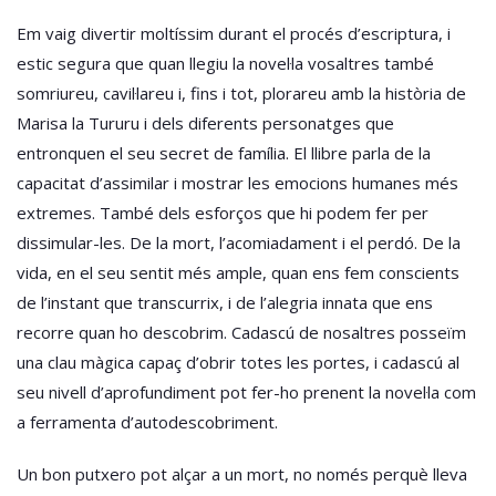
Em vaig divertir moltíssim durant el procés d’escriptura, i
estic segura que quan llegiu la novel·la vosaltres també
somriureu, cavil·lareu i, fins i tot, plorareu amb la història de
Marisa la Tururu i dels diferents personatges que
entronquen el seu secret de família. El llibre parla de la
capacitat d’assimilar i mostrar les emocions humanes més
extremes. També dels esforços que hi podem fer per
dissimular-les. De la mort, l’acomiadament i el perdó. De la
vida, en el seu sentit més ample, quan ens fem conscients
de l’instant que transcurrix, i de l’alegria innata que ens
recorre quan ho descobrim. Cadascú de nosaltres posseïm
una clau màgica capaç d’obrir totes les portes, i cadascú al
seu nivell d’aprofundiment pot fer-ho prenent la novel·la com
a ferramenta d’autodescobriment.
Un bon putxero pot alçar a un mort, no només perquè lleva