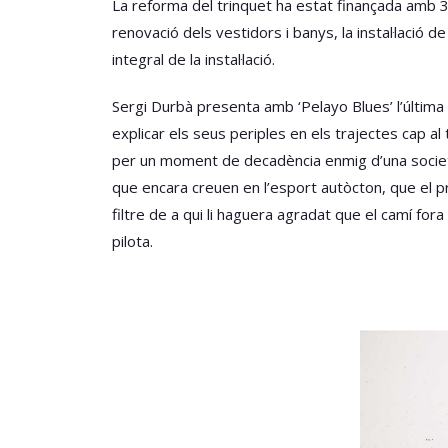
La reforma del trinquet ha estat finançada amb 32
renovació dels vestidors i banys, la instal·lació d
integral de la instal·lació.
Sergi Durbà presenta amb ‘Pelayo Blues’ l’última ob
explicar els seus periples en els trajectes cap a
per un moment de decadència enmig d’una societat
que encara creuen en l’esport autòcton, que el pra
filtre de a qui li haguera agradat que el camí for
pilota.