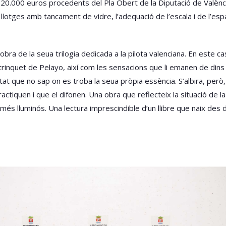
0.000 euros procedents del Pla Obert de la Diputació de València.
e llotges amb tancament de vidre, l’adequació de l’escala i de l’espai
ra de la seua trilogia dedicada a la pilota valenciana. En este cas,
l trinquet de Pelayo, així com les sensacions que li emanen de din
 que no sap on es troba la seua pròpia essència. S’albira, però, 
ctiquen i que el difonen. Una obra que reflecteix la situació de la 
a més lluminós. Una lectura imprescindible d’un llibre que naix des